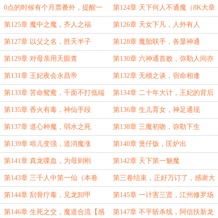
0点的时候有个月票番外，提醒一
第124章 天下何人不通魔（8K大章
下大家
求月票）
第125章 魔中之魔，齐人之福
第126章 天女下凡，人外有人
第127章 以父之名，胜天半子
第128章 魔胎联手，各显神通
第129章 对母亲用天眼查
第130章 六神通首败，弥勒人间亦
有敌
第131章 王妃夜会永昌帝
第132章 无稽之谈，宿命相逢
第133章 苦命鸳鸯，千面不打低端
第134章 二十年大计，王妃的背后
局
第135章 香火有毒，神仙手段
第136章 生儿育女，神足通现
第137章 道心种魔，弱水之死
第138章 三魔初吻，弥勒下生
第139章 啃儿变强，道消魔涨
第140章 煲仔饭，匡炉出
第141章 真龙喋血，为母则刚
第142章 天下第一魅魔
第143章 三千人中第一仙（本卷
第三卷结束，正好万订了，感谢大
终）
家
第144章 刮骨疗毒，见龙卸甲
第145章 一计害三贤，江州修罗场
第146章 生死之交，魔道合流【感
第147章 不平斩杀线，阿信扶新龙