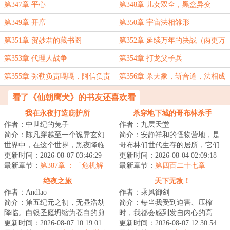
第347章 平心
第348章 儿女双全，黑盒异变
第349章 开席
第350章 宇宙法相雏形
第351章 贺妙君的藏书阁
第352章 延续万年的决战（两更万
字求月票）
第353章 代理人战争
第354章 打龙父子兵
第355章 弥勒负责嘎嘎，阿信负责
第356章 杀天象，斩合道，法相成
乱杀
（本卷终）
看了《仙朝鹰犬》的书友还喜欢看
我在永夜打造庇护所
杀穿地下城的哥布林杀手
作者：中世纪的兔子
作者：九层天堂
简介：陈凡穿越至一个诡异玄幻
简介：安静祥和的怪物营地，是
世界中，在这个世界，黑夜降临
哥布林们世代生存的居所，它们
后，无数诡物肆虐人间。他通过
更新时间：2026-08-07 03:46:29
在这里快乐地繁衍，与世无争。
更新时间：2026-08-04 02:09:18
穿越自带的永夜...
最新章节：
第387章 ：「危机解
直到有一天，一...
最新章节：
第四百二十七章
除。」
绝夜之旅
天下无敌！
作者：Andlao
作者：乘风御剑
简介：第五纪元之初，无昼浩劫
简介：每当我受到迫害、压榨
降临。白银圣庭坍缩为苍白的剪
时，我都会感到发自内心的高
影，时光将帝国碾作尘埃，起源
更新时间：2026-08-07 10:19:01
兴、喜悦，因为，还有人敢迫害
更新时间：2026-08-07 12:30:54