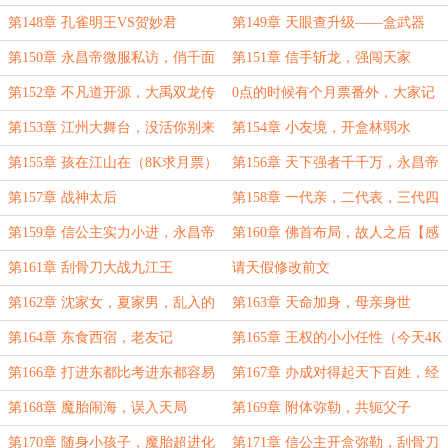
谢“星环天秤”的盟主】
第148章 孔雀明王VS贺妙君
第149章 天眼查升级——盒武器
第150章 永昌帝微服私访，俏千面
第151章 信手斩龙，强闯天家
摩拳擦掌
第152章 不凡道开源，大禹双龙传
0点的时候有个月票番外，大家记
得在正文投票解锁
第153章 江州大舞台，没活你别来
第154章 小友境，开盒林弱水
第155章 孩在江山在（8K求月票）
第156章 天下强者千千万，永昌帝
的女人和刮骨刀的男人占一半
第157章 战神太后
第158章 一代亲，二代表，三代四
代就拉倒
第159章 信公主实力小进，永昌帝
第160章 佛首布局，故人之后【感
弱点补丁
谢“恋爱中是喜欢的人”的盟主】
第161章 刮骨刀大战九江王
请天假修改前文
第162章 沈家女，夏家男，乱入的
第163章 天命加身，母亲身世
道首和千面
第164章 东食西宿，老友记
第165章 王权的小小任性（今天4K
对不起大家，明天万字补）
第166章 打进东都比考进东都容易
第167章 办成对得起天下百姓，经
（先来6千，6点还有一更）
得起历史检验的铁案
第168章 魔胎闹海，误入天局
第169章 附体弥勒，共轭父子
第170章 随身小孩子，魔胎超进化
第171章 信公主开盒弥勒，刮骨刀