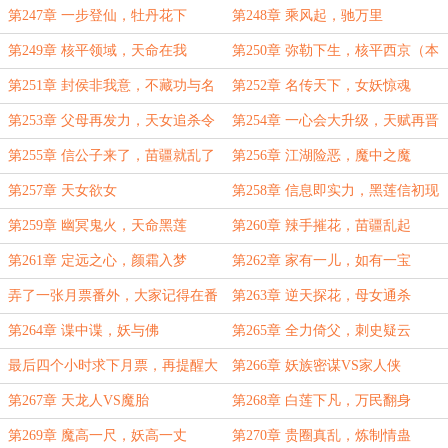
第247章 一步登仙，牡丹花下
第248章 乘风起，驰万里
第249章 核平领域，天命在我
第250章 弥勒下生，核平西京（本
卷终）
第251章 封侯非我意，不藏功与名
第252章 名传天下，女妖惊魂
【感谢“丝工”的盟主】
第253章 父母再发力，天女追杀令
第254章 一心会大升级，天赋再晋
升
第255章 信公子来了，苗疆就乱了
第256章 江湖险恶，魔中之魔
第257章 天女欲女
第258章 信息即实力，黑莲信初现
第259章 幽冥鬼火，天命黑莲
第260章 辣手摧花，苗疆乱起
第261章 定远之心，颜霜入梦
第262章 家有一儿，如有一宝
弄了一张月票番外，大家记得在番
第263章 逆天探花，母女通杀
外章节投票
第264章 谍中谍，妖与佛
第265章 全力倚父，刺史疑云
最后四个小时求下月票，再提醒大
第266章 妖族密谋VS家人侠
家0点有一章月票番外
第267章 天龙人VS魔胎
第268章 白莲下凡，万民翻身
第269章 魔高一尺，妖高一丈
第270章 贵圈真乱，炼制情蛊