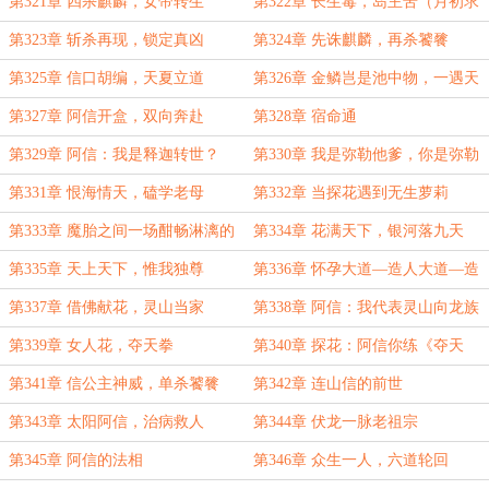
第321章 四杀麒麟，女帝转生
第322章 长生毒，岛主苦（月初求
月票）
第323章 斩杀再现，锁定真凶
第324章 先诛麒麟，再杀饕餮
第325章 信口胡编，天夏立道
第326章 金鳞岂是池中物，一遇天
夏就化龙
第327章 阿信开盒，双向奔赴
第328章 宿命通
第329章 阿信：我是释迦转世？
第330章 我是弥勒他爹，你是弥勒
他妈，那我们？
第331章 恨海情天，磕学老母
第332章 当探花遇到无生萝莉
第333章 魔胎之间一场酣畅淋漓的
第334章 花满天下，银河落九天
大战，受伤的只有弥勒
第335章 天上天下，惟我独尊
第336章 怀孕大道—造人大道—造
化大道—我即女娲
第337章 借佛献花，灵山当家
第338章 阿信：我代表灵山向龙族
宣战
第339章 女人花，夺天拳
第340章 探花：阿信你练《夺天
拳》
第341章 信公主神威，单杀饕餮
第342章 连山信的前世
第343章 太阳阿信，治病救人
第344章 伏龙一脉老祖宗
第345章 阿信的法相
第346章 众生一人，六道轮回