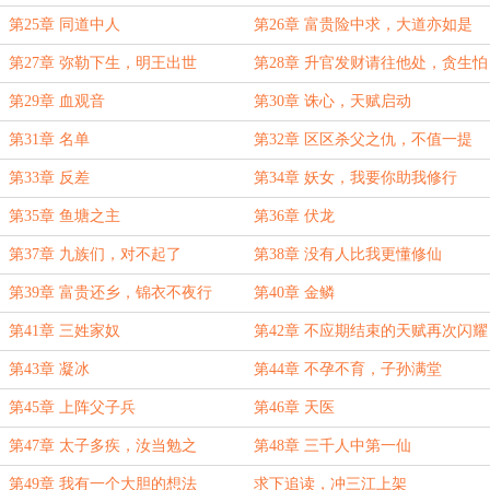
龙
第25章 同道中人
第26章 富贵险中求，大道亦如是
第27章 弥勒下生，明王出世
第28章 升官发财请往他处，贪生怕
死勿入斯门
第29章 血观音
第30章 诛心，天赋启动
第31章 名单
第32章 区区杀父之仇，不值一提
第33章 反差
第34章 妖女，我要你助我修行
第35章 鱼塘之主
第36章 伏龙
第37章 九族们，对不起了
第38章 没有人比我更懂修仙
第39章 富贵还乡，锦衣不夜行
第40章 金鳞
第41章 三姓家奴
第42章 不应期结束的天赋再次闪耀
第43章 凝冰
第44章 不孕不育，子孙满堂
第45章 上阵父子兵
第46章 天医
第47章 太子多疾，汝当勉之
第48章 三千人中第一仙
第49章 我有一个大胆的想法
求下追读，冲三江上架