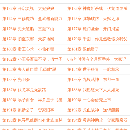
（本卷终）
大战永昌
第172章 开启灵视，太妃娘娘
第173章 神魔斩杀线，伏龙道显威
第174章 三修魔功，盒武器新能力
第175章 弥勒破防，天赋之源
第176章 先天道胎，三魔下山
第177章 魔门圣会，开门揖盗
第178章 初至东都，天罗地网
第179章 千面，你竟然敢假扮我父
亲，吃我一刀
第180章 帝王心术，小仙有毒
第181章 跟他爆了
第182章 小王爷百毒不侵，假世子
0点的时候有个月票番外，大家记
毒发身亡
得在正文投票解锁
第183章 夫人请自重【感谢“濯
第184章 世子很青，一脉相承
妖”的盟主】
第185章 光明会
第186章 九境武神，东都一血
第187章 伏龙本是无敌路
第188章 我愿这天下人人如龙
第189章 易子而食，再杀皇子【感
第190章 一心会借壳上市
谢“法老GG”的盟主】
第191章 麒麟公子，贺家旧事
第192章 龙血战神，逆斩麒麟
第193章 俺寻思麒麟也有龙族血脉
第194章 母亲神助攻，贺家藏魔器