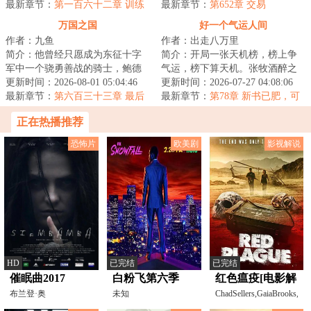
之海仍在咆哮，...
最新章节：
第一百六十二章 训练
我、压榨我，只能证...
最新章节：
第652章 交易
万国之国
好一个气运人间
作者：九鱼
作者：出走八万里
简介：他曾经只愿成为东征十字
简介：开局一张天机榜，榜上争
军中一个骁勇善战的骑士，鲍德
气运，榜下算天机。张牧酒醉之
温四世麾下一个忠诚的臣子，只
更新时间：2026-08-01 05:04:46
间，穿越到了这个聚气运，修武
更新时间：2026-07-27 04:08:06
为捍卫圣地与民...
最新章节：
第六百三十三章 最后
道的世界。有人...
最新章节：
第78章 新书已肥，可
一战（完结）大完结！
宰
正在热播推荐
恐怖片
欧美剧
影视解说
HD
已完结
已完结
催眠曲2017
白粉飞第六季
红色瘟疫[电影解
布兰登·奥
未知
说]
ChadSellers,GaiaBrooks,Nat
雷,ReineSwart,DeànréReiners,