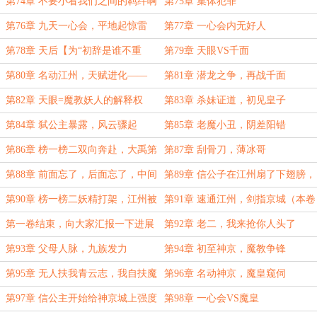
阴影里
第74章 不要小看我们之间的羁绊啊
第75章 集体犯罪
第76章 九天一心会，平地起惊雷
第77章 一心会内无好人
第78章 天后【为“初辞是谁不重
第79章 天眼VS千面
要”盟主加更】
第80章 名动江州，天赋进化——
第81章 潜龙之争，再战千面
《天眼查》
第82章 天眼=魔教妖人的解释权
第83章 杀妹证道，初见皇子
第84章 弑公主暴露，风云骤起
第85章 老魔小丑，阴差阳错
第86章 榜一榜二双向奔赴，大禹第
第87章 刮骨刀，薄冰哥
一魅魔
第88章 前面忘了，后面忘了，中间
第89章 信公子在江州扇了下翅膀，
也忘了，反正你就是凶手
京城发生了一场政变
第90章 榜一榜二妖精打架，江州被
第91章 速通江州，剑指京城（本卷
打没了
终）
第一卷结束，向大家汇报一下进展
第92章 老二，我来抢你人头了
和剧情安排
第93章 父母人脉，九族发力
第94章 初至神京，魔教争锋
【为“苏格兰松饼人”盟主加更】
第95章 无人扶我青云志，我自扶魔
第96章 名动神京，魔皇窥伺
至山巅
第97章 信公主开始给神京城上强度
第98章 一心会VS魔皇