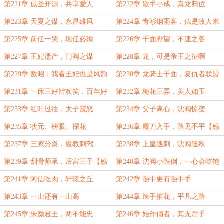
第221章 戚圣开源，共享爱人
第222章 散手小成，真龙归位
第223章 天夏之谋，永昌雄风
第224章 青衫烟雨客，似是故人来
第225章 前任一哭，现任必输
第226章 千面野望，不速之客
第227章 王妃遗产，门阀之谋
第228章 龙，可是帝王之征啊
第229章 敖昭：我看王妃也是风韵
第230章 龙骑士千面，复仇者联盟
犹存
第231章 一床三好皆欢笑，百年好
第232章 梅花三弄，美人如玉
合二二开
第233章 红叶过往，太子震怒
第234章 父子离心，沈阀惊变
第235章 状元、榜眼、探花
第236章 魔刀入手，路见不平【感
谢“你说啥我没看见”的盟主】
第237章 三家分炎，魔教刺驾
第238章 上皇遇刺，沈阀遭殃
第239章 刮骨师承，后宫三千【感
第240章 沈阀小跌倒，一心会吃饱
谢“Poisonn”的盟主】
第241章 阿信吃肉，轩辕之丘
第242章 强中更有强中手
第243章 一山还有一山高
第244章 辣手摧花，平凡之路
第245章 朱颜君王，两不能忠
第246章 始作俑者，其无后乎