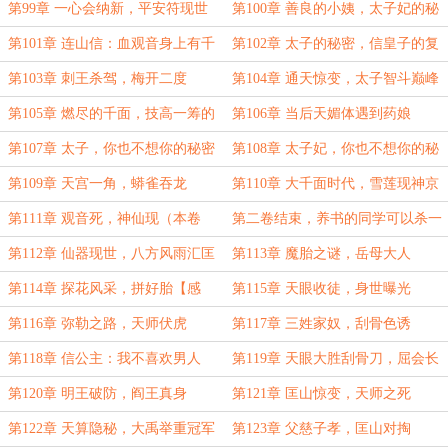
第99章 一心会纳新，平安符现世
第100章 善良的小姨，太子妃的秘
密
第101章 连山信：血观音身上有千
第102章 太子的秘密，信皇子的复
年雪莲（8K）
仇
第103章 刺王杀驾，梅开二度
第104章 通天惊变，太子智斗巅峰
第105章 燃尽的千面，技高一筹的
第106章 当后天媚体遇到药娘
天眼
第107章 太子，你也不想你的秘密
第108章 太子妃，你也不想你的秘
被太子妃知道吧（8K）
密被太子知道吧
第109章 天宫一角，蟒雀吞龙
第110章 大千面时代，雪莲现神京
第111章 观音死，神仙现（本卷
第二卷结束，养书的同学可以杀一
终）
波了
第112章 仙器现世，八方风雨汇匡
第113章 魔胎之谜，岳母大人
山
第114章 探花风采，拼好胎【感
第115章 天眼收徒，身世曝光
谢“乱乱步”的盟主】
第116章 弥勒之路，天师伏虎
第117章 三姓家奴，刮骨色诱
第118章 信公主：我不喜欢男人
第119章 天眼大胜刮骨刀，屈会长
寄出的一封信
第120章 明王破防，阎王真身
第121章 匡山惊变，天师之死
第122章 天算隐秘，大禹举重冠军
第123章 父慈子孝，匡山对掏