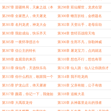
初求保底月票）
第297章 苗疆终局，天象之战（本
第298章 双仙耀世，龙虎在望
卷终）
第299章 全家恩人，倚天屠龙
第300章 蟾宫折桂，金榜题名
第301章 名列龙虎，神龙大会
第302章 天变出手，老母应劫
第303章 我欲成仙，快乐齐天
第304章 曾经百战喧天地
第305章 一夜怀孕惑古今
第306章 生而不凡，弥勒神威
第307章 信公主的特长
第308章 屠龙宝刀，点鸡就送
第309章 血观音的来历
第310章 想也不行，想也有罪
第311章 保仙丹，天选快乐岛
第312章 仙人跳：仙人让你跳你才
能跳
第313章 你什么档次，敢跟我一个
第314章 我不吃龙肉
名字
第315章 护龙山庄，倚天屠谢
第316章 父亲有能，公子有德
第317章 颜霜，你记一下，我做如
第318章 追账大圣
下部署调整
第319章 大禹双龙传
第320章 从神墓里走出的强者