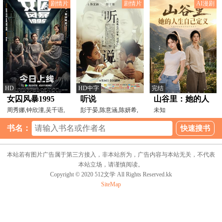
剧情片
剧情片
AI漫剧
HD
HD中字
完结
女囚风暴1995
听说
山谷里：她的人
周秀娜,钟欣潼,吴千语,
彭于晏,陈意涵,陈妍希,
生自己定义
未知
吴家丽,陈滢,陈庭欣,
罗北安,林美秀
书名：
本站若有图片广告属于第三方接入，非本站所为，广告内容与本站无关，不代表
本站立场，请谨慎阅读。
Copyright © 2020 512文学 All Rights Reserved.kk
SiteMap