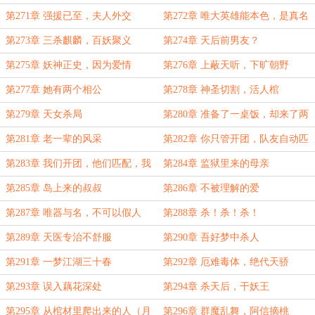
第271章 强援已至，夫人外交
第272章 唯大英雄能本色，是真名
士自风流
第273章 三杀麒麟，百妖聚义
第274章 天后前男友？
第275章 妖神正史，因为爱情
第276章 上蔽天听，下旷朝野
第277章 她有两个相公
第278章 神圣切割，活人棺
第279章 天女杀局
第280章 准备了一桌饭，却来了两
桌客人
第281章 老一辈的风采
第282章 你只管开团，队友自动匹
配
第283章 我们开团，他们匹配，我
第284章 监狱里来的母亲
们身退
第285章 岛上来的叔叔
第286章 不被理解的爱
第287章 唯器与名，不可以假人
第288章 杀！杀！杀！
第289章 天医专治不舒服
第290章 吾好梦中杀人
第291章 一梦江湖三十春
第292章 厄难毒体，绝代天骄
第293章 误入藕花深处
第294章 杀天后，干妖王
第295章 从棺材里爬出来的人（月
第296章 群魔乱舞，阿信摘桃