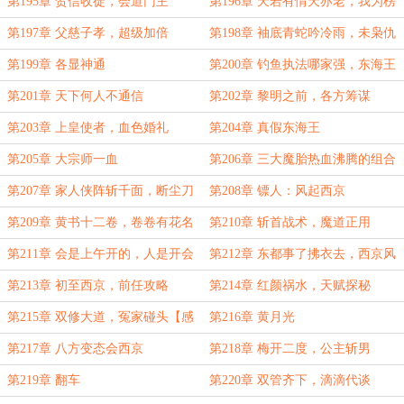
第195章 贺信收徒，会道门主
第196章 天若有情天亦老，我为榜
一续一秒
第197章 父慈子孝，超级加倍
第198章 袖底青蛇吟冷雨，未枭仇
首不还家（大家新年快乐）
第199章 各显神通
第200章 钓鱼执法哪家强，东海王
府摆毒堂
第201章 天下何人不通信
第202章 黎明之前，各方筹谋
第203章 上皇使者，血色婚礼
第204章 真假东海王
第205章 大宗师一血
第206章 三大魔胎热血沸腾的组合
技
第207章 家人侠阵斩千面，断尘刀
第208章 镖人：风起西京
重现江湖
第209章 黄书十二卷，卷卷有花名
第210章 斩首战术，魔道正用
（月初求月票）
第211章 会是上午开的，人是开会
第212章 东都事了拂衣去，西京风
杀的（本卷终）
云待君来
第213章 初至西京，前任攻略
第214章 红颜祸水，天赋探秘
第215章 双修大道，冤家碰头【感
第216章 黄月光
谢“祝我逢考必过”的盟主】
第217章 八方变态会西京
第218章 梅开二度，公主斩男
第219章 翻车
第220章 双管齐下，滴滴代谈