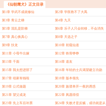
《仙朝鹰犬》正文目录
第1章 学武不成就修仙
第2章 学医救不了大禹
第3章 青云之梯
第4章 九天
第5章 混乱是阶梯
第6章 乐子人只会转移，不会消失
第7章 真心换真心
第8章 天选之子
第9章 扶龙
第10章 初窥仙道
第11章 小母牛出嫁
第12章 铁骨铮铮
第13章 千面
第14章 道友
第15章 我太想进部了
第16章 年轻的士兵渴望建立功勋
第17章 咱家有钱啦
第18章 版本领先
第19章 公式做题
第20章 族谱单开一夜的诱惑
第21章 望父成龙
第22章 夙愿得偿
第23章 先上车后补票
第24章 失败才是反贼，成功就是从