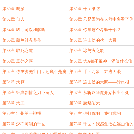
第50章 鹰派
第51章 千面破防
第52章 仙人
第53章 只是因为在人群中多看了你
一眼
第54章 唏，可以和解吗
第55章 你拿这个考验干部？
第56章 葫芦娃救爷爷
第57章 连山信的榜一大哥
第58章 取死之道
第59章 冰与火之歌
第60章 意外之喜
第61章 大A都不敢冲，还修什么仙
第62章 你左脚先出门，还说不是魔
第63章 千面万象，难逃天眼
教妖人
第64章 天算
第65章 连山信的天赋——异灵根
第66章 经典剧情之刀下留人
第67章 从斩妖除魔开始长生不死
第68章 天工
第69章 魔焰滔天
第70章 江州第一神捕
第71章 你打你的，我打我的
第72章 深不可测的千面
第73章 千面：我感觉活在连山信的