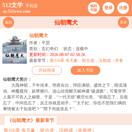
512文学
手机版
临时
登录
注册
书架
m.512wwx.com
仙朝鹰犬
返回
菜单
仙朝鹰犬
作者：平层
类别：玄幻奇幻
状态：连载中
更新时间：2026-08-07 02:58:26
最新章节：
第356章 杀天象，斩合道，法相成（本卷
终）
开始阅读
加入书架
仙朝鹰犬简介：
大禹神朝，千年传承。明君在位，悍臣满朝。盛世之下，暗流涌
动。神魔窥伺，妖孽横行。连山信觉醒天赋神通“破虚眼”，可看穿旁
人最不可告人之秘密。于是，“一代天骄”横空出世。“前面忘了，后面
忘了，中间也忘了，反正你就是凶手。”“太子妃，你也不想我们俩的
事情被太子知道吧？”“陛下何故造反？”...
《仙朝鹰犬》最新章节
第356章 杀天象，斩合道，法相成（本卷终）