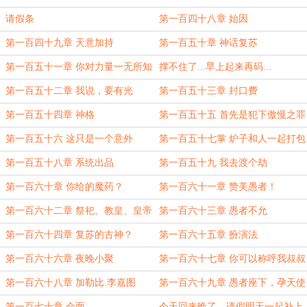
我？
请假条
第一百四十八章 始因
第一百四十九章 天意加持
第一百五十章 神话复苏
第一百五十一章 你对力量一无所知
撑不住了...早上起来再码...
第一百五十二章 我说，要有光
第一百五十三章 封口费
第一百五十四章 神格
第一百五十五 首先是犯下傲慢之罪
的未来苏
第一百五十六 这只是一个意外
第一百五十七掌 炉子和人一起打包
带走（一人之下过渡章）
第一百五十八章 系统出品
第一百五十九 我去渡个劫
第一百六十章 你给的魔药？
第一百六十一章 赞美愚者！
第一百六十二章 祭祀、教皇、皇帝
第一百六十三章 愚者不允
第一百六十四章 复苏的古神？
第一百六十五章 扮演法
第一百六十六章 夜晚小聚
第一百六十七章 你可以称呼我叔叔
第一百六十八章 加勒比.李嘉图
第一百六十九章 愚者座下，孕天使
第一百七十章 会面
今天回来晚了，请假明天一起补上