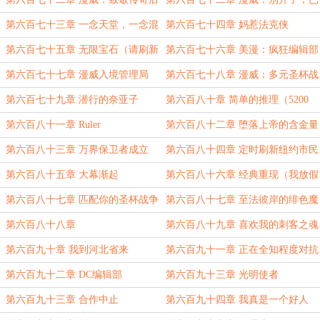
宫王
经要寄了（补）
第六百七十三章 一念天堂，一念混
第六百七十四章 妈惹法克侠
沌王庭
第六百七十五章 无限宝石（请刷新
第六百七十六章 美漫：疯狂编辑部
一下）
第六百七十七章 漫威入境管理局
第六百七十八章 漫威：多元圣杯战
（请刷新）
争（请刷新）
第六百七十九章 潜行的奈亚子
第六百八十章 简单的推理（5200
字）
第六百八十一章 Ruler
第六百八十二章 堕落上帝的含金量
还在上升
第六百八十三章 万界保卫者成立
第六百八十四章 定时刷新纽约市民
第六百八十五章 大幕渐起
第六百八十六章 经典重现（我放假
了,可以刷新一下）
第六百八十七章 匹配你的圣杯战争
第六百八十七章 至法彼岸的绯色魔
对手（中秋快乐，还有一更，会晚
女（补）
第六百八十八章
第六百八十九章 喜欢我的刺客之魂
点）
么？
第六百九十章 我到河北省来
第六百九十一章 正在全知程度对抗
堕落上帝，勿扰（请刷新）
第六百九十二章 DC编辑部
第六百九十三章 光明使者
第六百九十三章 合作中止
第六百九十四章 我真是一个好人