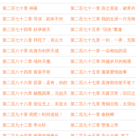
第二百七十章 神墓
第二百七十一章 吾之英姿，诸界共
赏
第二百七十二章 导演，剧本不对
第二百七十三章 我的生涯一片无悔
啊？！
第二百七十四章 好孕诸天
第二百七十五章 “旧友”重逢
第二百七十八章 拜托了，吞云大
第二百七十九章 一剑，一界，无限
师！
剑制
第二百八十章 此身为剑所天成
第二百八十一章 一朵相似的花
第二百八十二章 域外天魔
第二百八十三章 跨越岁月的相遇
（补）
第二百八十四章 黄泉手骨
第二百八十五章 蓬莱爱情故事
第二百八十六章 苏霖：孟奇，你的
第二百八十七章 卖身契你签不签？
摄像机来了
第二百八十六章 杨戬因果，元始天
第二百八十七章 天庭灭世，旧日之
魔
殇
第二百八十八章 逆位无上，东皇太
第二百八十九章 青铜古棺，太清仙
一
帝
第二百九十章 死吧！时间道祖！
第二百九十一章 春秋蝉
第二百九十二章 李火旺
第二百九十三章 堕落上帝
第二百九十四章 报废的摄像头
第二百九十五章 吞云大师..算了，