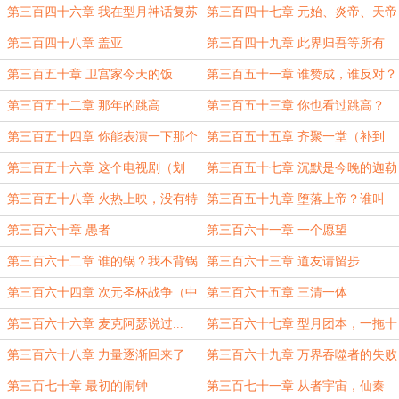
刷新）
（修改请刷新）
第三百四十六章 我在型月神话复苏
第三百四十七章 元始、炎帝、天帝
（请刷新）
第三百四十八章 盖亚
第三百四十九章 此界归吾等所有
第三百五十章 卫宫家今天的饭
第三百五十一章 谁赞成，谁反对？
第三百五十二章 那年的跳高
第三百五十三章 你也看过跳高？
第三百五十四章 你能表演一下那个
第三百五十五章 齐聚一堂（补到
么
5300）
第三百五十六章 这个电视剧（划
第三百五十七章 沉默是今晚的迦勒
掉）影真好看（请刷新一下）
底
第三百五十八章 火热上映，没有特
第三百五十九章 堕落上帝？谁叫
效
我。
第三百六十章 愚者
第三百六十一章 一个愿望
第三百六十二章 谁的锅？我不背锅
第三百六十三章 道友请留步
第三百六十四章 次元圣杯战争（中
第三百六十五章 三清一体
秋快乐！）
第三百六十六章 麦克阿瑟说过...
第三百六十七章 型月团本，一拖十
九
第三百六十八章 力量逐渐回来了
第三百六十九章 万界吞噬者的失败
第三百七十章 最初的闹钟
第三百七十一章 从者宇宙，仙秦