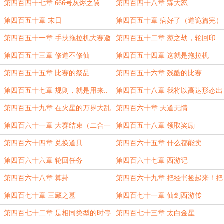
第四百四十七章 666号灰烬之翼
第四百四十八章 霖大怒
第四百五十章 末日
第四百五十章 病好了（道诡篇完）
第四百五十一章 手扶拖拉机大赛邀
第四百五十二章 葱之劫，轮回印
请函
第四百五十三章 修道不修仙
第四百五十四章 这就是拖拉机
第四百五十五章 比赛的祭品
第四百五十六章 残酷的比赛
第四百五十七章 规则，就是用来..
第四百五十八章 我将以高达形态出
你知道我要说什么
击
第四百五十九章 在火星的万界大乱
第四百六十章 天道无情
斗被曝光了
第四百六十一章 大赛结束（二合一
第四百五十八章 领取奖励
8600字）
第四百六十四章 兑换道具
第四百六十五章 什么都能卖
第四百六十六章 轮回任务
第四百六十七章 西游记
第四百六十八章 算卦
第四百六十九章 把经书捡起来！把
经书捡起来！
第四百七十章 三藏之墓
第四百七十一章 仙剑西游传
第四百七十二章 是相同类型的时停
第四百七十三章 太白金星