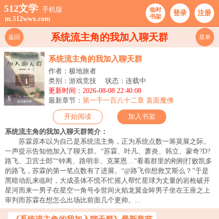
512文学
手机版
临时
登录
注册
书架
m.512wwx.com
系统流主角的我加入聊天群
返回
菜单
系统流主角的我加入聊天群
作者：极地旅者
类别：游戏竞技
状态：连载中
更新时间：2026-08-08 22:40:08
最新章节：
第一千一百八十二章 直面魔佛
开始阅读
加入书架
系统流主角的我加入聊天群简介：
苏霖原本以为自己是系统流主角，正为系统点数一筹莫展之际。
一声提示告知他加入了聊天群。“苏霖、叶凡、萧炎、韩立、蒙奇?D?
路飞、卫宫士郎”“钟离、路明非、克莱恩…”看着群里的刚刚打败凯多
的路飞，苏霖的第一笔点数有了进展。“@路飞你想救艾斯么？”于是
黑暗动乱来临时，大成圣体不慌不忙摇人帮忙星球为丈量的岩枪破开
星河而来一男子在星空一角号令世间火焰龙翼金眸男子坐在王座之上
审判而苏霖在想怎么出场比前面几个更帅。...