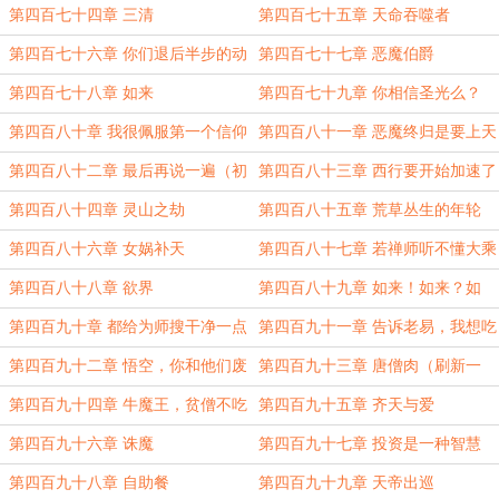
呢
第四百七十四章 三清
第四百七十五章 天命吞噬者
第四百七十六章 你们退后半步的动
第四百七十七章 恶魔伯爵
作是认真的么？
第四百七十八章 如来
第四百七十九章 你相信圣光么？
第四百八十章 我很佩服第一个信仰
第四百八十一章 恶魔终归是要上天
圣光的人（龙年快乐）
堂的。
第四百八十二章 最后再说一遍（初
第四百八十三章 西行要开始加速了
一的第二更）
(初二）
第四百八十四章 灵山之劫
第四百八十五章 荒草丛生的年轮
第四百八十六章 女娲补天
第四百八十七章 若禅师听不懂大乘
佛法
第四百八十八章 欲界
第四百八十九章 如来！如来？如
来！
第四百九十章 都给为师搜干净一点
第四百九十一章 告诉老易，我想吃
鱼了
第四百九十二章 悟空，你和他们废
第四百九十三章 唐僧肉（刷新一
什么话
下）
第四百九十四章 牛魔王，贫僧不吃
第四百九十五章 齐天与爱
牛肉
第四百九十六章 诛魔
第四百九十七章 投资是一种智慧
第四百九十八章 自助餐
第四百九十九章 天帝出巡