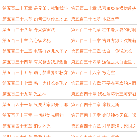
一下）
第五百二十五章 是兄弟，就和我斗
第五百二十章 恭喜萧炎在模仿萧炎
破苍穹
大赛上获得第三名
第五百二十六章 如何证明你是才是
第五百二十七章 本座炎帝
真正的萧炎
第五百二十八章 丹火炼宙法
第五百二十九章 红中老大耍的好啊
第五百三十章 芳心纵火犯
第五百三十一章 古月方源：欢迎新
人
第五百三十二章 电话打这儿来了？
第五百三十三章 太白，你说怎么
办？
第五百三十四章 有兴趣去我那边当
第五百三十四章 这位是太白金星，
杨戬么？
这位是李长庚。
第五百三十五章 崩可梦世界锦标赛
第五百三十六章 穹之空
第五百三十七章 鸟，为什么会飞？
第五百三十八章 不要在喜欢的人面
前犹豫不决
第五百三十九章 光之神
第五百四十章 我在崩坏玩宝可梦召
唤冠位金皮卡很正常吧？
第五百四十一章 只要大家都开，那
第五百四十二章 摩拉克斯!
就没有开
第五百四十三章 一切献给光明神
第五百四十四章 光明神今天真走运
第五百四十五章 消失的光
第五百四十六章 群星黯淡，死国之
星
第四百五十七章 专业人士
第五百五十八章 天命教会