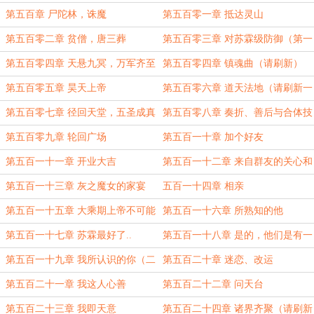
第五百章 尸陀林，诛魔
第五百零一章 抵达灵山
第五百零二章 贫僧，唐三葬
第五百零三章 对苏霖级防御（第一
更）
第五百零四章 天悬九冥，万军齐至
第五百零四章 镇魂曲（请刷新）
（第二更）
第五百零五章 昊天上帝
第五百零六章 道天法地（请刷新一
下）
第五百零七章 径回天堂，五圣成真
第五百零八章 奏折、善后与合体技
（三月八日6000字，西游篇完）
第五百零九章 轮回广场
第五百一十章 加个好友
第五百一十一章 开业大吉
第五百一十二章 来自群友的关心和
慰问
第五百一十三章 灰之魔女的家宴
五百一十四章 相亲
（5000字）
第五百一十五章 大乘期上帝不可能
第五百一十六章 所熟知的他
遇见修罗场（7500字）
第五百一十七章 苏霖最好了..
第五百一十八章 是的，他们是有一
个孩子（6800字）
第五百一十九章 我所认识的你（二
第五百二十章 迷恋、改运
合一8000字）
第五百二十一章 我这人心善
第五百二十二章 问天台
第五百二十三章 我即天意
第五百二十四章 诸界齐聚（请刷新