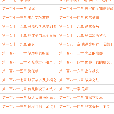
&amp;amp;amp;amp;amp;amp;amp;签
第一百七十一章 尝试
第一百七十二章 宋书航：我也想成
名
为可靠的大前辈
第一百七十三章 弗兰克的蘑菇
第一百七十四章 夜莺酒馆
第一百七十五章 苏霖报仇从早到晚
第一百七十六章 楚岚哭马
第一百七十七章 格尔曼与三个女海
第一百七十八章 第二次塔罗会
盗
第一百七十九章 命运
第一百八十章 我是光明神，我想干
什么就干什么
第一百八十一章 战争中的纷乱
第一百八十二章 悲剧的缩影
第一百八十三章 不是我方不给力，
第一百八十四章 而你，我的朋友，
奈何对方有高达
你才是真正的英雄
第一百八十五章 路茗菲
第一百八十六章 玄学抽奖
第一百八十七章 塔罗会以及灾祸之
第一百八十八章 战争之红
城
第一百八十九章 你刚刚说了加钱？
第一百九十章 见证
第一百九十一章 远古太阳神同志，
第一百九十二章 直播下副本
要来杯伏特加么？
第一百九十三章 风灵月影！加点！
第一百九十四章 堕落母神，不差