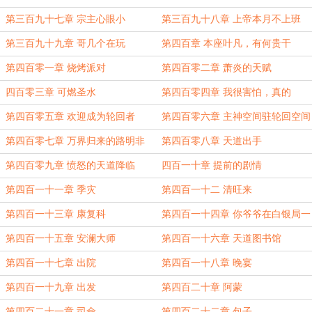
过来
（请刷新一下）
第三百九十七章 宗主心眼小
第三百九十八章 上帝本月不上班
第三百九十九章 哥几个在玩
第四百章 本座叶凡，有何贵干
cosplay?
第四百零一章 烧烤派对
第四百零二章 萧炎的天赋
四百零三章 可燃圣水
第四百零四章 我很害怕，真的
第四百零五章 欢迎成为轮回者
第四百零六章 主神空间驻轮回空间
调查员小队
第四百零七章 万界归来的路明非
第四百零八章 天道出手
第四百零九章 愤怒的天道降临
四百一十章 提前的剧情
第四百一十一章 季灾
第四百一十二 清旺来
第四百一十三章 康复科
第四百一十四章 你爷爷在白银局一
手遮天
第四百一十五章 安澜大师
第四百一十六章 天道图书馆
第四百一十七章 出院
第四百一十八章 晚宴
第四百一十九章 出发
第四百二十章 阿蒙
第四百二十一章 司命
第四百二十二章 包子