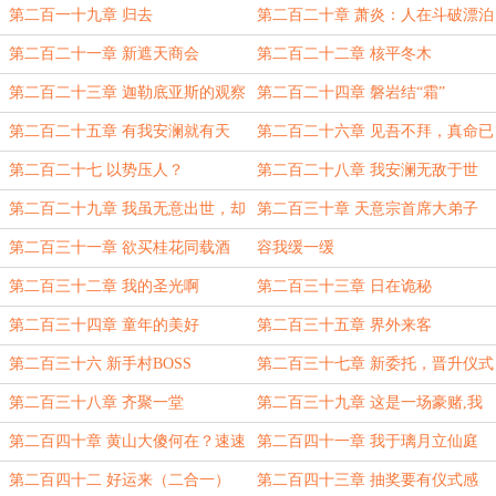
大兵苏霖）
（八千字合章）
第二百一十九章 归去
第二百二十章 萧炎：人在斗破漂泊
失联
第二百二十一章 新遮天商会
第二百二十二章 核平冬木
第二百二十三章 迦勒底亚斯的观察
第二百二十四章 磐岩结“霜”
第二百二十五章 有我安澜就有天
第二百二十六章 见吾不拜，真命已
失
第二百二十七 以势压人？
第二百二十八章 我安澜无敌于世
间！
第二百二十九章 我虽无意出世，却
第二百三十章 天意宗首席大弟子
知修士苦楚
第二百三十一章 欲买桂花同载酒
容我缓一缓
第二百三十二章 我的圣光啊
第二百三十三章 日在诡秘
第二百三十四章 童年的美好
第二百三十五章 界外来客
第二百三十六 新手村BOSS
第二百三十七章 新委托，晋升仪式
第二百三十八章 齐聚一堂
第二百三十九章 这是一场豪赌,我
的朋友 （第一更）
第二百四十章 黄山大傻何在？速速
第二百四十一章 我于璃月立仙庭
出来迎接！（第二更）
第二百四十二 好运来（二合一）
第二百四十三章 抽奖要有仪式感