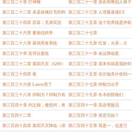
争是隐蔽举行（请刷新，已修改）
第三百二十章 打神鞭
第三百二十一章 喜欢和馋别人身子
的区别是什么？
第三百二十二章 杀圣体擒红毛吃狗
第三百二十三章 人理奠基值EX
肉
第三百三十四章 苏霖：兄弟买挂
第三百三十五章 这个世界线是伊莉
么？
雅线
第三百二十六章 要相信科学
第三百二十七章
第三百二十八章 最强美食系统
第三百二十九章 红发，火系，大
剑，正义人（冬木暗夜英雄传说）
第三百三十章 安哥拉曼纽
第三百三十一章 命运降临夜
第三百三十二章 第四天灾（6200）
第三百三十三章 原来你就是我的剑
鞘啊
第三百三十四章 夜
第三百三十五章 吉尔伽美什收到一
份邀请
第三百三十六章 Lancer死了
第三百三十七章 抑制力出手
第三百三十八章 抑制力？抑制力有
第三百三十九章 冬木的怪物们
几个师？
第三百四十章 剑之颠，傲世间，有
第三百四十一章 高达驾驶员
我苏...卫宫就有天（7200请刷新）
第三百四十二章
第三百四十三章 谁是元始？
第三百四十四章 第四天灾降临（请
第三百四十五章 我是一，也是万