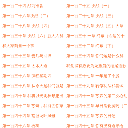
第一百二十四 战前准备
第一百二十五 决战（一）
第一百二十六章决战（二）
第一百二十七章 决战（三）
第一百二十八章 决战（四）
第一百二十九章 决战（五）大章
7000字龙族明天完结
第一百三十章 决战（六）新人入群
第一百三十 一章 终幕（命运的十
字路口）上
和大家商量一个事
第一百三十二章 终幕（下）
第一百三十三章 善后与回归
第一百三十四章 你们这是什么群
啊？
第一百三十五章 太木人道
我觉得有必要为龙族篇的结尾道歉
第一百三十六章 疯狂星期四
第一百三十七章 一年超了个脱
第一百三十八章 从今天起我们就是
第一百三十九章 转修功法和尝试
好兄弟了
第一百四十章 我将以光明神形态出
第一百四十一章 苏霖的第二次心动
击
第一百四十二章 苏哥，我能去你家
第一百四十三章 早日消化魔药（二
过年么？（二合一）
合一）
第一百四十四章 荒卧龙叶凤雏
第一百四十五章 苏霖的日记
第一百四十六章 石碑
第一百四十七章 你有没有道果给