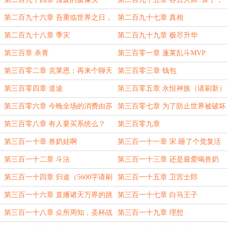
高老师
第二百九十六章 吾重临世界之日，
第二百九十七章 真相
诸逆臣皆当死去
第二百九十八章 季灾
第二百九十九章 极尽升华
第三百章 杀青
第三百零一章 蓬莱乱斗MVP
第三百零二章 克莱恩：再来个聊天
第三百零三章 钱包
群就完成了逻辑闭环
第三百零四章 道途
第三百零五章 永恒神族（请刷新）
第三百零六章 今晚全场的消费由苏
第三百零七章 为了防止世界被破坏
公子买单！（请刷新一下）
第三百零八章 有人要买系统么？
第三百零九章
第三百一十章 兽奶娃啊
第三百一十一章 宋.睡了个觉复活
法术清空.书航
第三百一十二章 斗法
第三百一十三章 还是最爱喝兽奶
（蓝星完5800）
第三百一十四章 归途（5600字请刷
第三百一十五章 卫宫士郎
新）
第三百一十六章 直播诸天万界的跳
第三百一十七章 白马王子
高
第三百一十八章 众所周知，圣杯战
第三百一十九章 理想