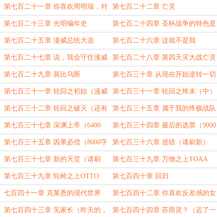
（补）
文，6300字）
第七百二十一章 你喜欢周明瑞，对
第七百二十二章 亡灵
么？
第七百二十三章 光明编年史
第七百二十四章 圣杯战争的特色是
什么？（补昨天）
第七百二十五章 漫威总统大选
第七百二十六章 这就不是我
（10.19）
第七百二十七章 说，我会守住漫威
第七百二十八章 第四天灾大战亡灵
的一切
天灾
第七百二十九章 莫比乌斯
第七百三十章 从现在开始逆转一切
吧（请刷新）
第七百三十一章 轮回之初始（漫威
第七百三十一章 轮回之终末（中）
篇完，上）
4800字
第七百三十二章 轮回之破灭（还有
第七百三十五章 属于我的终极战队
一章6000字会迟一点）别等了，卡
第七百三十七章 深渊上帝（6400
第七百三十四章 最后的选票（9000
了）
字）
字）
第七百三十五章 因果必偿（8000字
第七百三十六章 巡猎（请刷新）
可刷新，漫威篇结束，还有点小尾
第七百三十七章 新的天堂（请刷
第七百三十九章 万物之上TOAA
巴）
新）
第七百三十九章 轮椅之上OTTO
第七百四十章 回归
七百四十一章 克莱恩的现代世界
第七百四十二章 你喜欢反差感的女
孩么？
第七百四十三章 见家长（昨天的，
第七百四十四章 苏雨灵？（迟了一