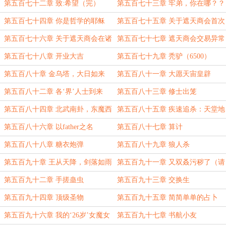
（上）
（下）
第五百七十二章 致:希望（完）
第五百七十三章 牢弟，你在哪？？
第五百七十四章 你是哲学的耶稣
第五百七十五章 关于遮天商会首次
公开募股的申请书
第五百七十六章 关于遮天商会在诸
第五百七十七章 遮天商会交易异常
天城交易所挂牌上市的通告
波动的公告
第五百七十八章 开业大吉
第五百七十九章 秃驴（6500）
第五百八十章 金乌塔，大日如来
第五百八十一章 大愿天宙皇辟
第五百八十二章 各‘界’人士到来
第五百八十三章 修士出笼
第五百八十四章 北武南卦，东魔西
第五百八十五章 疾速追杀：天堂地
佛
狱
第五百八十六章 以father之名
第五百八十七章 算计
第五百八十八章 糖衣炮弹
第五百八十九章 狼人杀
第五百九十章 王从天降，剑落如雨
第五百九十一章 又双叒污秽了（请
（请刷新）
刷新）
第五百九十二章 手搓蛊虫
第五百九十三章 交换生
第五百九十四章 顶级圣物
第五百九十五章 简简单单的占卜
第五百九十六章 我的‘26岁’女魔女
第五百九十七章 书航小友