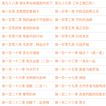
合一近五千字）
第九十八章 墙头草在电视剧中的下
第九十九章 三年之期已到！
场
第一百章 克莱恩想要抽卡
第一百零一章 牛郎店的男公关
第一百零二章 我的妹妹不可能那么
第一百零三章 可怜的汤姆
可爱
第一百零四章 难得的休假
第一百零五章 真正目的
第一百零六章 黑夜中的行动
第一百零七章 日在东京
第一百零八章 无所谓，我会出手
第一百零九章 大战开端
第一百一十章 异次元项链
第一百一十一章 锚点？（第一更）
第一百一十二章 初次会面（二合一
第一百一十三章 一直在一起
5000字）
第一百一十一章 玛卡巴卡
第一百一十五章 家宴与修罗场
第一百一十六章 光明神与岩神
第一百一十七章 神战
第一百一十八章 觉醒（二合一）
第一百一十九章 古代学者与路鸣泽
第一百二十章 黎明到来
第一百二十一章 炎发灼眼的绘梨衣
（二合一）
第一百二十二章 别睡了，起床嗨
第一百二十三章 黑王