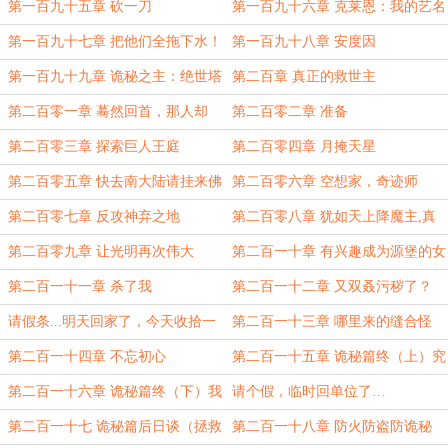
第一百九十五章 砍一刀
第一百九十六章 克莱恩：我的艺名
是怪盗基德
第一百九十七章 把他们全拖下水！
第一百九十八章 安度因
第一百九十九章 诡秘之主：绝世塔
第二百章 真正的救世主
罗
第二百零一章 蓦然回首，那人却
第二百零二章 准备
在，灯火阑珊处
第二百零三章 探索巨人王庭
第二百零四章 月掩天星
第二百零五章 快去南大陆请挂来佛
第二百零六章 空想家，奇迹师
祖！
第二百零七章 反攻神弃之地
第二百零八章 犹如天上降魔主,真
是人间太岁神
第二百零九章 让光明再次伟大
第二百一十章 有兴趣成为源堡的女
主人么？
第二百一十一章 杀了我
第二百一十二章 又双叒污秽了？
请假条...明天回家了，今天收拾一
第二百一十三章 哪里来的缝合怪
下行李，明天一起补上
第二百一十四章 不忘初心
第二百一十五章 诡秘篇终（上）究
极体融合型造物主形态
第二百一十六章 诡秘篇终（下）我
请个假，临时回单位了…
的元婴不可名状
第二百一十七 诡秘篇后日谈（拯救
第二百一十八章 防火防盗防诡秘