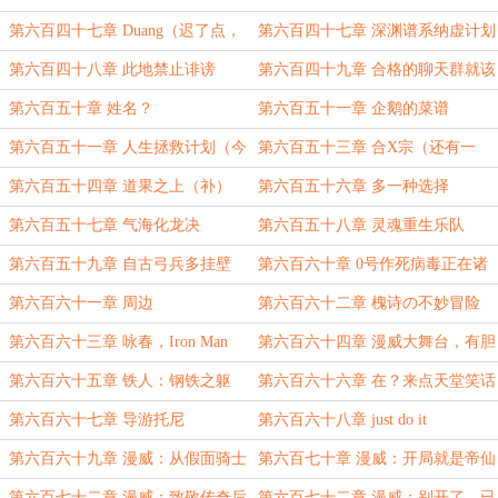
第六百四十七章 Duang（迟了点，
第六百四十七章 深渊谱系纳虚计划
抱歉）
第六百四十八章 此地禁止诽谤
第六百四十九章 合格的聊天群就该
有人女装啊（新人入群）
第六百五十章 姓名？
第六百五十一章 企鹅的菜谱
第六百五十一章 人生拯救计划（今
第六百五十三章 合X宗（还有一
天赶车，明天开始补。）
更，晚一点，各位明早起来看吧）
第六百五十四章 道果之上（补）
第六百五十六章 多一种选择
第六百五十七章 气海化龙决
第六百五十八章 灵魂重生乐队
（8.13）
（1/3）
第六百五十九章 自古弓兵多挂壁
第六百六十章 0号作死病毒正在诸
（2/3）
天传播（3/3）
第六百六十一章 周边
第六百六十二章 槐诗の不妙冒险
第六百六十三章 咏春，Iron Man
第六百六十四章 漫威大舞台，有胆
你就来
第六百六十五章 铁人：钢铁之躯
第六百六十六章 在？来点天堂笑话
第六百六十七章 导游托尼
第六百六十八章 just do it
第六百六十九章 漫威：从假面骑士
第六百七十章 漫威：开局就是帝仙
开始（补）
第六百七十二章 漫威：致敬传奇后
第六百七十二章 漫威：别开了，已