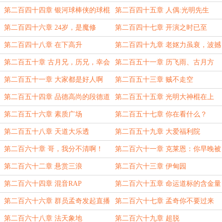
第二百四十四章 银河球棒侠的球棍
第二百四十五章 人偶:光明先生
（5900字，请刷新）
第二百四十六章 24岁，是魔修
第二百四十七章 开演之时已至
第二百四十八章 在下高升
第二百四十九章 老妪力虽衰，波撼
岳阳城
第二百五十章 古月兄，历兄，幸会
第二百五十一章 历飞雨、古月方
幸会。
源、阿蒙向您发出组队申请
第二百五十一章 大家都是好人啊
第二百五十三章 贼不走空
第二百五十四章 品德高尚的段德道
第二百五十五章 光明大神棍在上
长加入队伍
第二百五十六章 素质广场
第二百五十七章 你在看什么？
第二百五十八章 天道大乐透
第二百五十九章 大爱福利院
第二百六十章 哥，我分不清啊！
第二百六十一章 克莱恩：你早晚被
追着收版权费
第二百六十二章 悬赏三浪
第二百六十三章 伊甸园
第二百六十四章 混音RAP
第二百六十五章 命运道标的含金量
（新人入群）
第二百六十六章 群员孟奇发起直播
第二百六十七章 孟奇你不要过来
啊！
第二百六十八章 法天象地
第二百六十九章 超脱