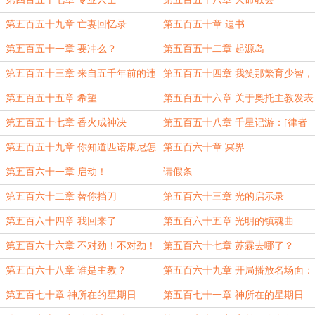
第五百五十九章 亡妻回忆录
第五百五十章 遗书
第五百五十一章 要冲么？
第五百五十二章 起源岛
第五百五十三章 来自五千年前的违
第五百五十四章 我笑那繁育少智，
禁物
巡猎无谋
第五百五十五章 希望
第五百五十六章 关于奥托主教发表
的讲话（请刷新）
第五百五十七章 香火成神决
第五百五十八章 千星记游：[律者
归来]
第五百五十九章 你知道匹诺康尼怎
第五百六十章 冥界
么走么？
第五百六十一章 启动！
请假条
第五百六十二章 替你挡刀
第五百六十三章 光的启示录
第五百六十四章 我回来了
第五百六十五章 光明的镇魂曲
第五百六十六章 不对劲！不对劲！
第五百六十七章 苏霖去哪了？
第五百六十八章 谁是主教？
第五百六十九章 开局播放名场面：
奥托冲树
第五百七十章 神所在的星期日
第五百七十一章 神所在的星期日