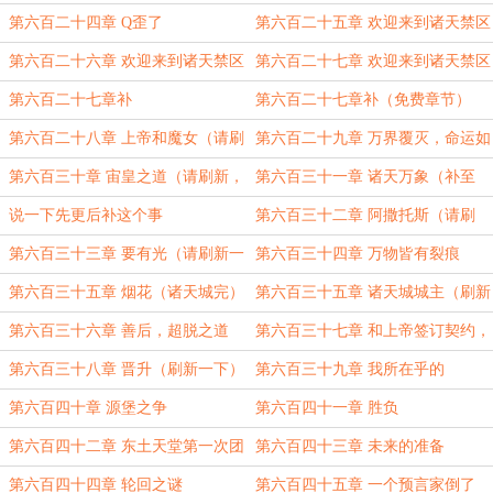
第六百二十四章 Q歪了
第六百二十五章 欢迎来到诸天禁区
（上）
第六百二十六章 欢迎来到诸天禁区
第六百二十七章 欢迎来到诸天禁区
（中）
（误发）
第六百二十七章补
第六百二十七章补（免费章节）
第六百二十八章 上帝和魔女（请刷
第六百二十九章 万界覆灭，命运如
新）
此（请刷新）
第六百三十章 宙皇之道（请刷新，
第六百三十一章 诸天万象（补至
补1300）
5000字）
说一下先更后补这个事
第六百三十二章 阿撒托斯（请刷
新，6000字）
第六百三十三章 要有光（请刷新一
第六百三十四章 万物皆有裂痕
下）
第六百三十五章 烟花（诸天城完）
第六百三十五章 诸天城城主（刷新
一下）
第六百三十六章 善后，超脱之道
第六百三十七章 和上帝签订契约，
成为诸天圣杯吧
第六百三十八章 晋升（刷新一下）
第六百三十九章 我所在乎的
第六百四十章 源堡之争
第六百四十一章 胜负
第六百四十二章 东土天堂第一次团
第六百四十三章 未来的准备
建
第六百四十四章 轮回之谜
第六百四十五章 一个预言家倒了