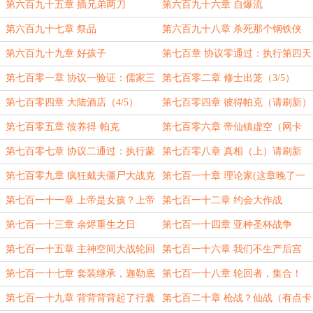
第六百九十五章 插兄弟两刀
第六百九十六章 自爆流
第六百九十七章 祭品
第六百九十八章 杀死那个钢铁侠
第六百九十九章 好孩子
第七百章 协议零通过：执行第四天
灾(1/5)
第七百零一章 协议一验证：儒家三
第七百零二章 修士出笼（3/5）
浪准予同行（2/5）
第七百零四章 大陆酒店（4/5）
第七百零四章 彼得帕克（请刷新）
第七百零五章 彼养得·帕克
第七百零六章 帝仙镇虚空（网卡
了，刷新一下）
第七百零七章 协议二通过：执行蒙
第七百零八章 真相（上）请刷新
忘乐作战
第七百零九章 疯狂戴夫僵尸大战克
第七百一十章 理论家(这章晚了一
苏鲁（真相·下）
点)
第七百一十一章 上帝是女孩？上帝
第七百一十二章 约会大作战
是宅男
第七百一十三章 余烬重生之日
第七百一十四章 亚种圣杯战争
第七百一十五章 主神空间大战轮回
第七百一十六章 我们不生产后宫
空间
第七百一十七章 套装继承，迦勒底
第七百一十八章 轮回者，集合！
plus
第七百一十九章 背背背背起了行囊
第七百二十章 枪战？仙战（有点卡