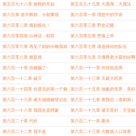
第五百九十八章 旅程的开始
第五百九十九章 大愿海，大愿法，
大愿船（补800字）
第六百章 昔年辉煌，今朝重现
第六百零一章 理想中的宇宙
第六百零二章 顷刻炼化！
第六百零三章 野史记载
第六百零四章 白神话：耶苏
第六百零五章 堕落上帝
第六百零六章 再见了妈妈今晚我就
第六百零七章 请选择你的队伍
要远航
第六百零八章 都是戏
第六百零九章 天佛尊老大耍的好啊
第六百一十章 你被骗了~
第六百一十一章 外挂批发商
第六百一十二章 破灭
第六百一十三章 天庭大药房
第六百一十四章 你遇见的第一个魅
第六百一十五章 抽象的世界，美好
魔又何必分扑朔或迷离？
的世界（请刷新一下）
第六百一十六章 诸天城婚姻登记处
第六百一十七章 黄昏恋（请刷新）
第六百一十八章 我现在是阿蒙
第六百一十九章 诸天美好，天堂破
败
第六百二十章 代价
第六百二十一章 厮杀
第六百二十二章 我不改
第六百二十三章 大数据人口筛查