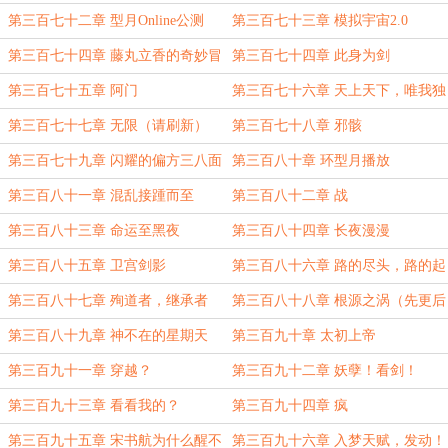
第三百七十二章 型月Online公测
第三百七十三章 模拟宇宙2.0
第三百七十四章 藤丸立香的奇妙冒
第三百七十四章 此身为剑
险
第三百七十五章 阿门
第三百七十六章 天上天下，唯我独
尊
第三百七十七章 无限（请刷新）
第三百七十八章 邪骸
第三百七十九章 闪耀的偏方三八面
第三百八十章 环型月播放
体
第三百八十一章 混乱接踵而至
第三百八十二章 战
第三百八十三章 命运至黑夜
第三百八十四章 长夜漫漫
第三百八十五章 卫宫剑影
第三百八十六章 路的尽头，路的起
点
第三百八十七章 殉道者，继承者
第三百八十八章 根源之涡（先更后
（7000）
补）
第三百八十九章 神不在的星期天
第三百九十章 太初上帝
（型月篇完）
第三百九十一章 穿越？
第三百九十二章 妖孽！看剑！
第三百九十三章 看看我的？
第三百九十四章 疯
第三百九十五章 宋书航为什么醒不
第三百九十六章 入梦天赋，发动！