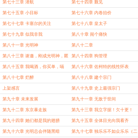
第七十三章 潜航
第七十四章 觐见
第七十五章 小目标
第七十六章 内卷抬价
第七十七章 卡塞尔的关注
第七十八章 皇太子
第七十九章 似我非我
第八十章 闹个痛快
第八十一章 光明神
第八十二章
第八十三章 谢邀，刚成光明神，匿
第八十四章 狗管理
了（二合一）
第八十五章 我喝酒，你买单，嗝
第八十六章 佐柯特的线性怀表
第八十七章 烂醉
第八十八章 建个宗门
上架感言
第八十九章 史上最强宗门
第九十章 未来发展
第九十一章 无敌于世间
第九十二章 东京暴走族
第九十三章 我立字据！欠十更！
第九十四章 她们都是我的翅膀
第九十五章 全体目光向我看齐
第九十六章 光明总会伴随黑暗
第九十七章 独乐乐不如众乐乐（二