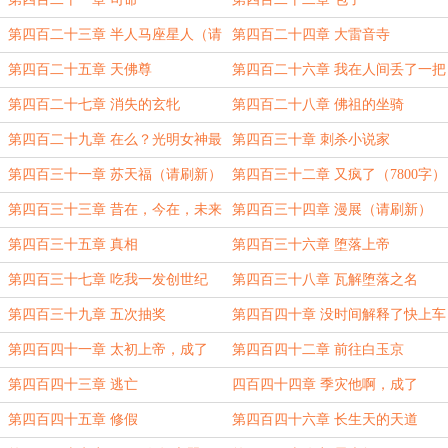
第四百二十三章 半人马座星人（请
第四百二十四章 大雷音寺
刷新）
第四百二十五章 天佛尊
第四百二十六章 我在人间丢了一把
剑
第四百二十七章 消失的玄牝
第四百二十八章 佛祖的坐骑
第四百二十九章 在么？光明女神最
第四百三十章 刺杀小说家
漂亮了
第四百三十一章 苏天福（请刷新）
第四百三十二章 又疯了（7800字）
第四百三十三章 昔在，今在，未来
第四百三十四章 漫展（请刷新）
永在
第四百三十五章 真相
第四百三十六章 堕落上帝
第四百三十七章 吃我一发创世纪
第四百三十八章 瓦解堕落之名
第四百三十九章 五次抽奖
第四百四十章 没时间解释了快上车
第四百四十一章 太初上帝，成了
第四百四十二章 前往白玉京
（请刷新）
第四百四十三章 逃亡
四百四十四章 季灾他啊，成了
第四百四十五章 修假
第四百四十六章 长生天的天道