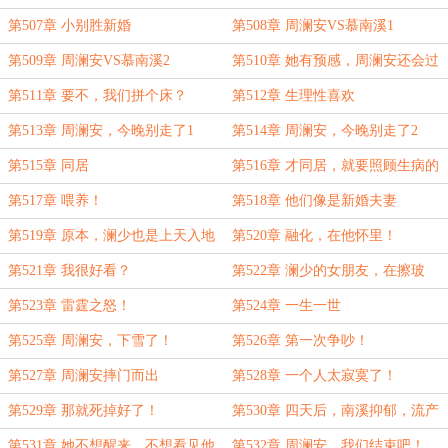
第507章 小别胜新婚
第508章 周澜安VS慕南溪1
第509章 周澜安VS慕南溪2
第510章 她有预感，周澜安还会过
来
第511章 要不，我们拼个床？
第512章 生理性喜欢
第513章 周澜安，今晚别走了1
第514章 周澜安，今晚别走了2
第515章 同居
第516章 才同居，就要照顾生病的
小宝宝
第517章 喂养！
第518章 他们像是新婚夫妻
第519章 原本，澜少也是上天入地
第520章 融化，在他怀里！
的
第521章 我很好看？
第522章 澜少的女朋友，在擦玻
璃！
第523章 雷霆之怒！
第524章 一生一世
第525章 周澜安，下雪了！
第526章 第一次争吵！
第527章 周澜安摔门而出
第528章 一个人太寂寞了！
第529章 那就死掉好了！
第530章 四天后，南溪抑郁，流产
第531章 她不想醒来，不想看见他
第532章 周澜安，我们结束吧！