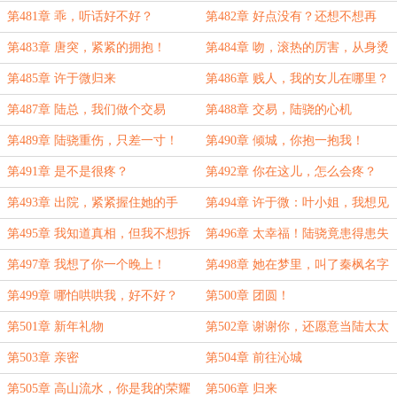
想？
第481章 乖，听话好不好？
第482章 好点没有？还想不想再
亲？
第483章 唐突，紧紧的拥抱！
第484章 吻，滚热的厉害，从身烫
到心
第485章 许于微归来
第486章 贱人，我的女儿在哪里？
第487章 陆总，我们做个交易
第488章 交易，陆骁的心机
第489章 陆骁重伤，只差一寸！
第490章 倾城，你抱一抱我！
第491章 是不是很疼？
第492章 你在这儿，怎么会疼？
第493章 出院，紧紧握住她的手
第494章 许于微：叶小姐，我想见
见你
第495章 我知道真相，但我不想拆
第496章 太幸福！陆骁竟患得患失
穿！
第497章 我想了你一个晚上！
第498章 她在梦里，叫了秦枫名字
第499章 哪怕哄哄我，好不好？
第500章 团圆！
第501章 新年礼物
第502章 谢谢你，还愿意当陆太太
第503章 亲密
第504章 前往沁城
第505章 高山流水，你是我的荣耀
第506章 归来