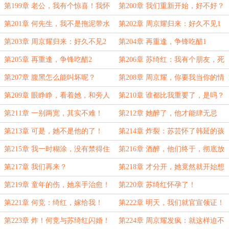
部小电影！
第199章 老公，我有个惊喜！我怀
第200章 我们重新开始，好不好？
孕了！
第201章 何先生，我不是拖泥带水
第202章 周京耀归来：好久不见1
的人！
第203章 周京耀归来：好久不见2
第204章 再重逢，争锋吃醋1
第205章 再重逢，争锋吃醋2
第206章 苏绮红：我有个朋友，死
了老婆！
第207章 腹黑怎么能叫坏呢？
第208章 周京耀，你要我当你的情
人？
第209章 眼睁睁，看着她，和旁人
第210章 谁都比我重要了，是吗？
谈恋爱！
第211章 一别两宽，其实不难！
第212章 她醉了，他才能肆无忌
惮！
第213章 可是，她不是他的了！
第214章 炸裂：苏芸怀了韩延的孩
子
第215章 我一时糊涂，没有禁得住
第216章 酒醉，他们终于，彻底放
诱惑！
开！
第217章 我们再来？
第218章 才分开，她竟然就开始想
他！
第219章 童年的伤，她亲手治愈！
第220章 苏绮红怀孕了！
第221章 何竞：绮红，嫁给我！
第222章 明天，我们就官宣领证！
第223章 炸！何竞与苏绮红闪婚！
第224章 周京耀发疯：就这样迫不