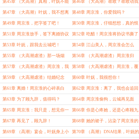
第45章 （大高潮）真相，叶妩不能
第46章 （大高潮）谁敢？谁敢动我
生育了1
的孙媳妇
第47章 （大高潮）叶妩，我不想离
第48章 周京淮，你爱我吗？
婚！
第49章 周京淮，把字签了吧！
第50章 周京淮，仔细想想，真的恨
你！
第51章 周京淮放手，签下离婚协议
第52章 吃醋！周京淮将协议书撕了
第53章 叶妩，跟我去云城吧！
第54章 江山美人，周京淮会怎么
选？
第55章 （大高潮虐渣）那一场烟
第56章 （大高潮虐渣）周京淮归
花，是他的阿妩
来，跪在雨里
第57章 （大高潮虐渣）周京淮，我
第58章 （大高潮虐渣）周京淮，覆
不想看见你！
水难收！
第59章 （大高潮虐渣）结婚纪念
第60章 叶妩，我很想你！
日，她陪着别人！
第61章 离婚！周京淮的心碎表白
第62章 周京淮：离了，我也会追回
来
第63章 为了顾九辞，值得吗？
第64章 周京淮偷狗，云城再见面
第65章 周京淮：我只是，想见你一
第66章 你是心疼她，还是心疼顾九
面！
辞？
第67章 再见了，顾九辞！
第68章 她的裙子，沾染了周京淮的
气味
第69章 （高潮）宴会，叶妩身上小
第70章 （高潮）DNA结果，叶妩的