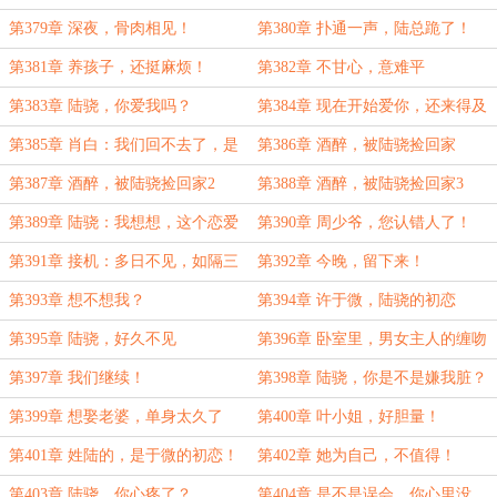
第379章 深夜，骨肉相见！
第380章 扑通一声，陆总跪了！
第381章 养孩子，还挺麻烦！
第382章 不甘心，意难平
第383章 陆骁，你爱我吗？
第384章 现在开始爱你，还来得及
吗？
第385章 肖白：我们回不去了，是
第386章 酒醉，被陆骁捡回家
不是？
第387章 酒醉，被陆骁捡回家2
第388章 酒醉，被陆骁捡回家3
第389章 陆骁：我想想，这个恋爱
第390章 周少爷，您认错人了！
怎么谈
第391章 接机：多日不见，如隔三
第392章 今晚，留下来！
秋
第393章 想不想我？
第394章 许于微，陆骁的初恋
第395章 陆骁，好久不见
第396章 卧室里，男女主人的缠吻
第397章 我们继续！
第398章 陆骁，你是不是嫌我脏？
第399章 想娶老婆，单身太久了
第400章 叶小姐，好胆量！
第401章 姓陆的，是于微的初恋！
第402章 她为自己，不值得！
第403章 陆骁，你心疼了？
第404章 是不是误会，你心里没