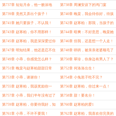
只是普通朋友
第737章 短短月余，他一败涂地
第738章 周澜安设下的鸿门宴
第739章 竟然又弄出个孩子！
第740章 晚棠，我会待你好，待孩
子好
第741章 她只要孩子，不认我！
第742章 赵寒柏：那我，当孩子的
男妈妈
第743章 赵寒柏，你不用那样！
第744章 暗爽：不好意思，晚棠她
怀孕了！
第745章 赵寒柏，我是深深爱过你
第746章 但我，还是想一个人走！
的
第747章 明知结果，他还是忍不住
第748章 哄哄，被亲亲老婆顺毛了
失望了
第749章 小乖，你感觉怎么样？
第750章 翠珍，你身边有男人了？
第751章 晚棠与赵寒柏甜甜日常
第752章 何洛洛出生！
第753章 小乖，谢谢你！
第754章 小兔崽子吃不完？
第755章 赵寒柏，我该奖励你一
第756章 赵寒柏，你过来一点！
下！
第757章 小乖，我们半年没有过了
第758章 甜！要名分！
第759章 赵寒柏，你要待我好，知
第760章 赵寒柏的爱1
道吗？
第761章 小乖，不许不要我！
第762章 赵寒柏，我喜欢你完美的