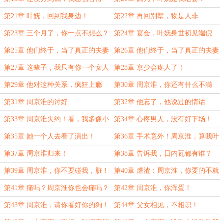
死？
第21章 叶妩，回到我身边！
第22章 再回别墅，物是人非
第23章 三个月了，你一点不想么？
第24章 宴会，叶妩身世初见端倪
第25章 他们终于，当了真正的夫妻
第26章 他们终于，当了真正的夫妻
1
2
第27章 这辈子，我只有你一个女人
第28章 京少会疼人了！
第29章 他对这种关系，疯狂上瘾
第30章 周京淮，你还有什么不满
足？
第31章 周京淮的讨好
第32章 他忘了，他说过的情话
第33章 周京淮失约！看，我多像小
第34章 心疼男人，没有好下场！
丑
第35章 她一个人去看了演出！
第36章 手术意外！周京淮，算我叶
妩求你！
第37章 周京淮归来！
第38章 告诉我，日内瓦都有谁？
第39章 周京淮，你不要碰我，脏！
第40章 虐渣：周京淮，你要的不就
是这个？
第41章 痛吗？周京淮你也会痛吗？
第42章 周京淮，你浑蛋！
第43章 周京淮，请你看好你的狗！
第44章 父女相见，不相识！