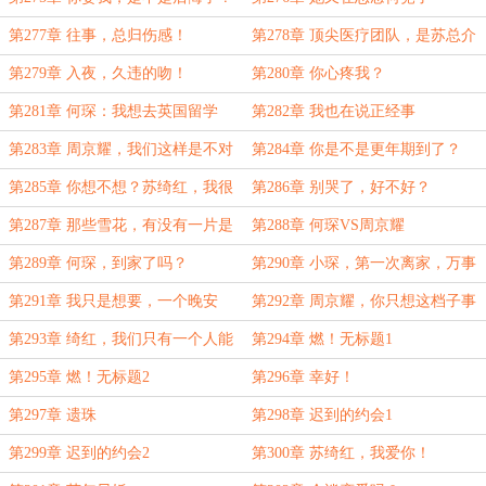
第277章 往事，总归伤感！
第278章 顶尖医疗团队，是苏总介
绍的！
第279章 入夜，久违的吻！
第280章 你心疼我？
第281章 何琛：我想去英国留学
第282章 我也在说正经事
第283章 周京耀，我们这样是不对
第284章 你是不是更年期到了？
的！
第285章 你想不想？苏绮红，我很
第286章 别哭了，好不好？
想！
第287章 那些雪花，有没有一片是
第288章 何琛VS周京耀
爸爸？
第289章 何琛，到家了吗？
第290章 小琛，第一次离家，万事
小心
第291章 我只是想要，一个晚安
第292章 周京耀，你只想这档子事
吻！
儿！
第293章 绮红，我们只有一个人能
第294章 燃！无标题1
去！
第295章 燃！无标题2
第296章 幸好！
第297章 遗珠
第298章 迟到的约会1
第299章 迟到的约会2
第300章 苏绮红，我爱你！