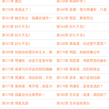
第557章 蜜恋
第558章 南溪怀孕了
第559章 南溪走了！
第560章 直播：我与周澜安，只是
普通朋友
第561章 她没有走，隐藏在城市一
第562章 医院，擦肩而过
角
第563章 好久不见1
第564章 好久不见2
第565章 好久不见3
第566章 好久不见4
第567章 好久不见5
第568章 慕南溪，你还爱不爱我？
第569章 你跟你的墨尔本丈夫，都
第570章 周园，热闹得像过年
是怎么说话的？
第571章 周澜安，你是不是更年期
第572章 周思慕，周家尊贵的嫡长
到了？
子
第573章 南溪与庄存姿的那段婚姻
第574章 慕南溪，回到我身边
第575章 周澜安，现在的我，不想
第576章 原来，她只是假结婚
选择你
第577章 慕南溪，离开我，就是为
第578章 周澜安，是谁造成的？
了这样生活？
第579章 我建议你去看男科！
第580章 庄存姿：南溪，我回国了
第581章 情敌见面
第582章 庄存姿的表白