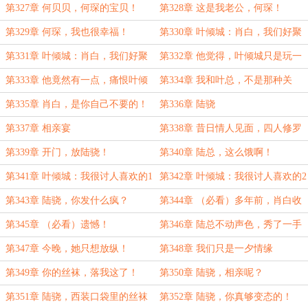
第327章 何贝贝，何琛的宝贝！
第328章 这是我老公，何琛！
第329章 何琛，我也很幸福！
第330章 叶倾城：肖白，我们好聚
好散1
第331章 叶倾城：肖白，我们好聚
第332章 他觉得，叶倾城只是玩一
好散2
玩！
第333章 他竟然有一点，痛恨叶倾
第334章 我和叶总，不是那种关
城
系！
第335章 肖白，是你自己不要的！
第336章 陆骁
第337章 相亲宴
第338章 昔日情人见面，四人修罗
场
第339章 开门，放陆骁！
第340章 陆总，这么饿啊！
第341章 叶倾城：我很讨人喜欢的1
第342章 叶倾城：我很讨人喜欢的2
第343章 陆骁，你发什么疯？
第344章 （必看）多年前，肖白收
到的信件
第345章 （必看）遗憾！
第346章 陆总不动声色，秀了一手
好恩爱
第347章 今晚，她只想放纵！
第348章 我们只是一夕情缘
第349章 你的丝袜，落我这了！
第350章 陆骁，相亲呢？
第351章 陆骁，西装口袋里的丝袜
第352章 陆骁，你真够变态的！