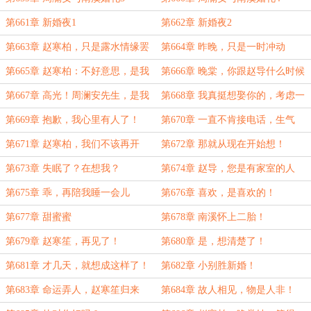
第661章 新婚夜1
第662章 新婚夜2
第663章 赵寒柏，只是露水情缘罢
第664章 昨晚，只是一时冲动
了
第665章 赵寒柏：不好意思，是我
第666章 晚棠，你跟赵导什么时候
主动的
结婚啊？
第667章 高光！周澜安先生，是我
第668章 我真挺想娶你的，考虑一
堂兄！
下？
第669章 抱歉，我心里有人了！
第670章 一直不肯接电话，生气
了？
第671章 赵寒柏，我们不该再开
第672章 那就从现在开始想！
始！
第673章 失眠了？在想我？
第674章 赵导，您是有家室的人
了！
第675章 乖，再陪我睡一会儿
第676章 喜欢，是喜欢的！
第677章 甜蜜蜜
第678章 南溪怀上二胎！
第679章 赵寒笙，再见了！
第680章 是，想清楚了！
第681章 才几天，就想成这样了！
第682章 小别胜新婚！
第683章 命运弄人，赵寒笙归来
第684章 故人相见，物是人非！