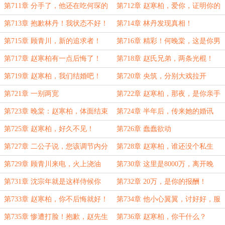
棠！
了！
第711章 分手了，他还在吃何琛的
第712章 赵寒柏，爱你，证明你的
醋
诚意！
第713章 抱歉林丹！我状态不好！
第714章 林丹发现真相！
第715章 顾青川，新的追求者！
第716章 精彩！何晚棠，这是你男
人？
第717章 赵寒柏有一点后悔了！
第718章 赵氏兄弟，两条光棍！
第719章 赵寒柏，我们结婚吧！
第720章 央筑，分别大戏拉开
第721章 一别两宽
第722章 赵寒柏，那夜，是你亲手
推掉了孩子！
第723章 晚棠：赵寒柏，体面结束
第724章 半年后，传来她的婚讯
吧！
第725章 赵寒柏，好久不见！
第726章 蠢蠢欲动
第727章 二公子说，您该调节内分
第728章 赵寒柏，谁还没个私生
泌了！
活？
第729章 顾青川来电，火上浇油
第730章 这里是8000万，离开晚
棠！
第731章 沈宗年就是这样侍候你
第732章 20万，是你的报酬！
的？
第733章 赵寒柏，你不后悔就好！
第734章 他小心翼翼，讨好好，服
侍她
第735章 惨遭打脸！抱歉，赵先生
第736章 赵寒柏，你干什么？