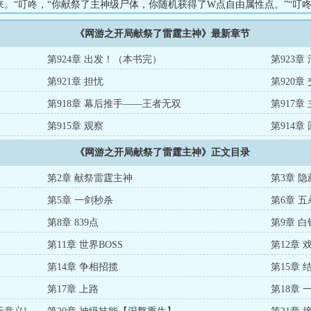
来。“叮咚，“你献祭了主神级尸体，你随机获得了W点自由属性点。”“叮
，你获得了以下特殊奖励：，获得天赋：雷神之心（主神级），获得点神性
《网游之开局献祭了雷霆主神》最新章节
绝巅！”……...
第924章 出发！（本书完）
第923章
第921章 担忧
第920章
第918章 幕后推手——王者无双
第917章
第915章 观察
第914
《网游之开局献祭了雷霆主神》正文目录
第2章 献祭雷霆主神
第3章 
第5章 一剑秒杀
第6章 五
第8章 839点
第9章 
第11章 世界BOSS
第12章 
第14章 争相招揽
第15章 
第17章 上路
第18章