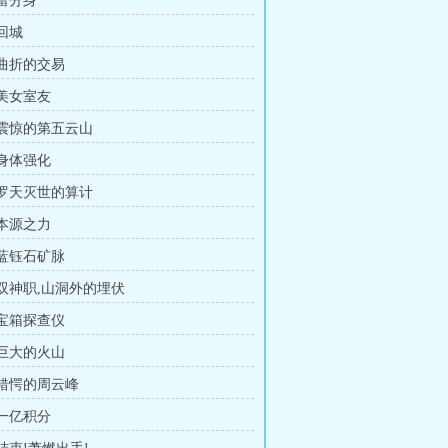
 雷分身
 回城
 曲折的交易
 美女室友
章 震惊的第五云山
 身体强化
章 罗天灭世的算计
 本源之力
 蓝钰石矿脉
 双神职,山洞外的埋伏
 宝箱探查仪
 巨大的火山
 错愕的周云峰
 一亿积分