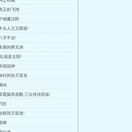
 风之祝福
 真正的飞翔
 护城魔法阵
 牛头人之王陨落!
 八字不合!
 羡慕的两兄弟
 我,就是太阳!
 炎国战神
章 解封的毁灭雷龙
流涌动
 雷霆披风觉醒,三位传说莅临!
 刀狂
 献祭毁灭雷龙!
 雷蟒