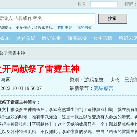
账号：
密码
温馨提示：更多作品，请搜索查找
临时书架
我的书架
娱乐
灵异悬疑
历史军事
仙侠武侠
女生言情
科幻未
献祭了雷霆主神
之开局献祭了雷霆主神
空与雾
类别：游戏竞技
状态：已完
2-10-03 19:56:07
最新章节：
完结感言
献祭了雷霆主神简介：
征文】被众多主神围杀后，李武竟然重生回到了造神游戏初期。就在所有
娱乐游戏的时候，唯有李武知道，这是一款足以改变所有人命运的游戏。
获得主神级技能【至强献祭】！这个天赋的效果只有一个！那就是献祭生
点以及各种特殊奖励。不仅如此，李武惊喜的发现，被自己击杀的雷霆主