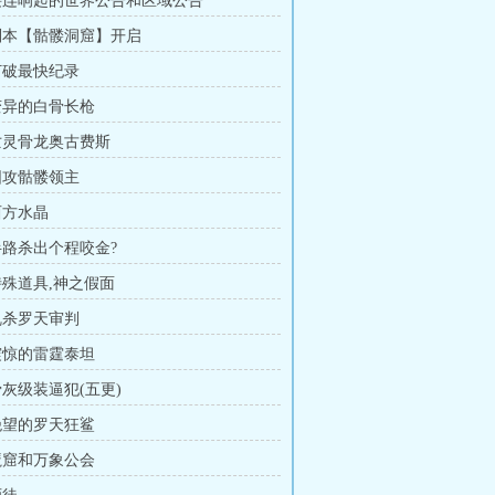
 接连响起的世界公告和区域公告
 副本【骷髅洞窟】开启
 打破最快纪录
 变异的白骨长枪
 亡灵骨龙奥古费斯
 围攻骷髅领主
西方水晶
 半路杀出个程咬金?
 特殊道具,神之假面
 乱杀罗天审判
 震惊的雷霆泰坦
骨灰级装逼犯(五更)
 绝望的罗天狂鲨
 魔窟和万象公会