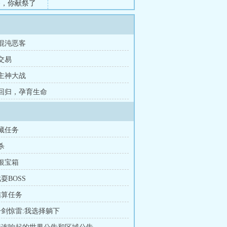
咚，你献祭了
点！”“这一
 混沌恶客
 交易
 主神大战
章 回归，孕育生命
隐藏任务
杀
白银宝箱
戏耍BOSS
结算任务
 一剑惊雷:我选择躺下