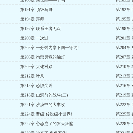
第188章 新技能——千鸟
第189章
第191章 顶级马厩
第192章
第194章 拜师
第195章
第197章 联系王者无双
第198章
第200章 一次过
第201
第203章 一分钟内拿下国一守约!
第204章
第206章 拘禁灵魂的油灯
第207
第209章 大佬对赌
第210章
第212章 叶风
第213章
第215章 恐惧尖叫
第216章
第218章 山洞前的战斗(二)
第219章
第221章 沙漠中的大丰收
第222章
第224章 晋级!传说级小世界!
第225章
第227章 心态崩了的罗天狂鲨
第228章