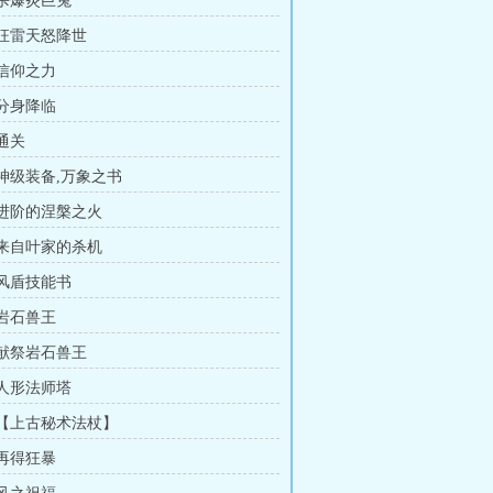
击杀爆炎巨兔
 狂雷天怒降世
 信仰之力
 分身降临
 通关
 神级装备,万象之书
章 进阶的涅槃之火
章 来自叶家的杀机
 风盾技能书
 岩石兽王
 献祭岩石兽王
 人形法师塔
章 【上古秘术法杖】
 再得狂暴