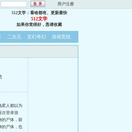
：
用户注册
512文学：看啥都有、更新最快
512文学
如果你觉得好，恳请收藏
来
二次元
玄幻奇幻
游戏竞技
结
地星人都以为
再次登录游
物的尸体，获
神的尸体，也