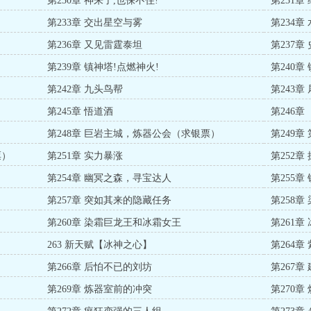
第230章 神来了,也保不住!
第231章
第233章 交出星空与雾
第234章
第236章 又见雷霆泰坦
第237
第239章 镇神塔!点燃神火!
第240章
第242章 九头鸟帮
第243章
第245章 悟道酒
第246
第248章 巨岩主城，炼器公会（求银票）
第249
票）
第251章 实力暴涨
第252
第254章 幽冥之森，寻宝达人
第255
第257章 突如其来的隐藏任务
第258
第260章 染霜巨龙王和冰霜女王
第261
263 新天赋【冰神之心】
第264章
第266章 后怕不已的刘坊
第267章
第269章 炼器室前的冲突
第270