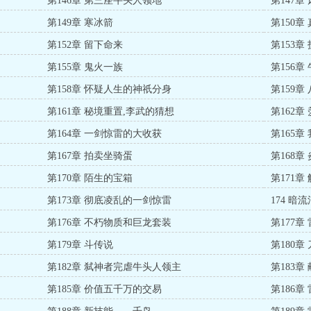
第146章 第三座牛头人领地
第147章
第149章 寒冰箭
第150章
第152章 留下命来
第153章
第155章 鬼火一族
第156章
第158章 怀疑人生的神祇分身
第159章
第161章 秘境重置,李武的猜想
第162章
第164章 一剑惊雷的大收获
第165章
第167章 拍卖坐骑蛋
第168章
第170章 陌生的宝箱
第171
第173章 彻底凌乱的一剑惊雷
174 暗
第176章 不朽物质和巨龙套装
第177章
第179章 斗传说
第180章
第182章 弑神者完虐牛头人领主
第183章
第185章 价值五千万的交易
第186章