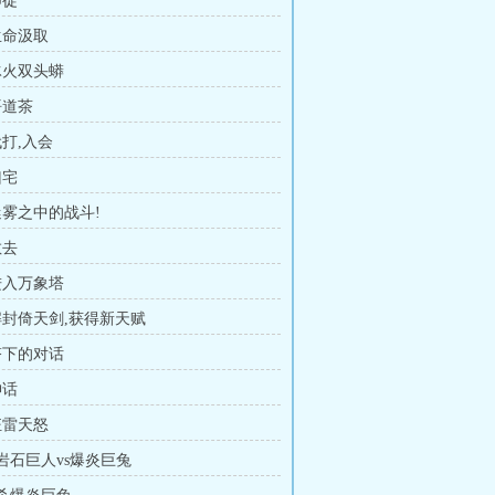
师徒
生命汲取
 冰火双头蟒
悟道茶
代打,入会
凶宅
迷雾之中的战斗!
散去
 进入万象塔
 解封倚天剑,获得新天赋
 塔下的对话
神话
狂雷天怒
 岩石巨人vs爆炎巨兔