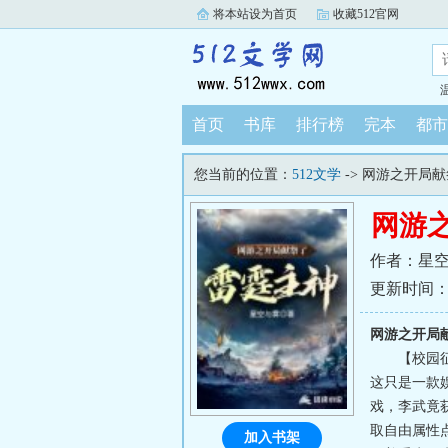
将本站设为首页
收藏512官网
首页
书库
排行榜
完本
都市
您当前的位置：
512文学
-> 网游之开局
网游
作者：星
更新时间：202
网游之开局
【校园
这只是一款
戏，李武竟
取自由属性
加入书架