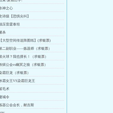
 结束!萧燃出手!
 水神之心
章 史诗级【恐惧尖叫】
 镇压雷霆泰坦
 屠杀
章 【大型空间传送阵图纸】(求银票)
章 第二副职业——炼器师（求银票）
章 搓火球？我也擅长！（求银票）
章 铁狱公会vs幽冥之狼（求银票）
章 染霜巨龙（求银票）
章 冰霜女王VS染霜巨龙王
 紫毛术
 建城令
章 炼器公会会长，耐吉斯