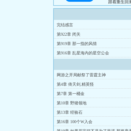
跟着重生回
主神级尸体
世，我要登临
完结感言
第922章 闭关
第919章 那一指的风情
第916章 乱星海内的星空公会
网游之开局献祭了雷霆主神
第4章 倚天剑,精英怪
第7章 第一桶金
第10章 野猪领地
第13章 经验石
第16章 100个W入会