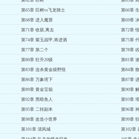
第62章 巨树
第63章 
第65章 巨树vs飞龙骑士
第66章 
第68章 进入魔窟
第69章
第71章 收获,离去
第72章 
第74章 紫玉战甲,将进酒
第75章 
第77章 第二个
第78章 
第80章 狂升20级
第81章 
第83章 连杀黄金级野怪
第84章 
第86章 万象塔下
第87章
第89章 黄金宝箱
第90章
第92章 黑暗鱼人
第93章
第95章 二转副本
第96章 
第98章 改造小世界
第99章 
第101章 清风城
第102章