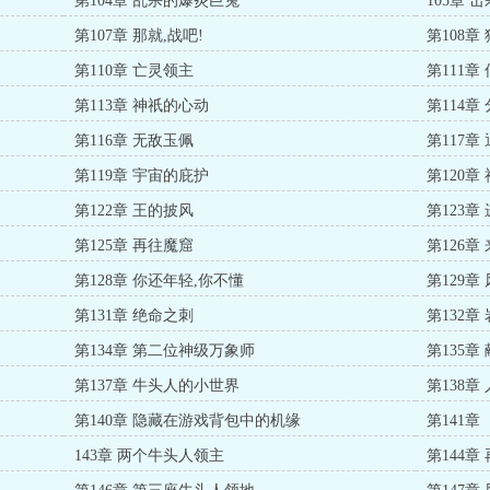
第104章 乱杀的爆炎巨兔
105章 
第107章 那就,战吧!
第108章
第110章 亡灵领主
第111章
第113章 神祇的心动
第114章
第116章 无敌玉佩
第117章
第119章 宇宙的庇护
第120章
第122章 王的披风
第123
第125章 再往魔窟
第126
第128章 你还年轻,你不懂
第129章
第131章 绝命之刺
第132章
第134章 第二位神级万象师
第135章
第137章 牛头人的小世界
第138章
第140章 隐藏在游戏背包中的机缘
第141
143章 两个牛头人领主
第144章