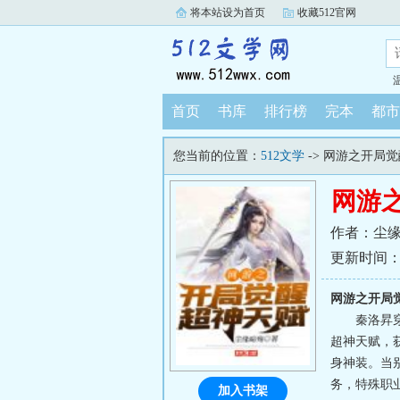
将本站设为首页
收藏512官网
首页
书库
排行榜
完本
都市
您当前的位置：
512文学
-> 网游之开局
网游
作者：尘
更新时间：202
网游之开局
秦洛昇
超神天赋，
身神装。当
务，特殊职业
加入书架