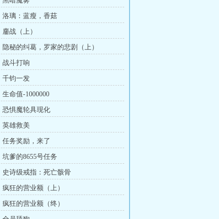
章：黑暗魔雾
章：洛璃：蓝瘦，香菇
章：鏖战（上）
章：隐秘的纠葛，罗家的悲剧（上）
章：战斗打响
章：千钧一发
生命值-1000000
章：恐惧魔轮具现化
章：英雄救美
章：任务奖励，来了
：坑爹的8655号任务
章：史诗级戒指：死亡骸骨
章：疯狂的营业额（上）
章：疯狂的营业额（终）