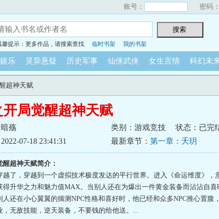
账号：
密码
温馨提示：更多作品，请搜索查找
临时书架
我的书架
娱乐
灵异悬疑
历史军事
仙侠武侠
女生言情
科幻未
觉醒超神天赋
之开局觉醒超神天赋
缘暗殇
类别：游戏竞技
状态：已完
2-07-18 23:41:31
最新章节：
第一章：夭玥
觉醒超神天赋简介：
穿越了，穿越到一个虚拟技术极度发达的平行世界。进入《命运维度》，意
获得升华之力和魅力值MAX。当别人还在为爆出一件黄金装备而沾沾自喜
别人还在小心翼翼的揣测NPC性格和喜好时，他已经和众多NPC推心置腹
，无敌技能，逆天装备，不要钱的给他送。...