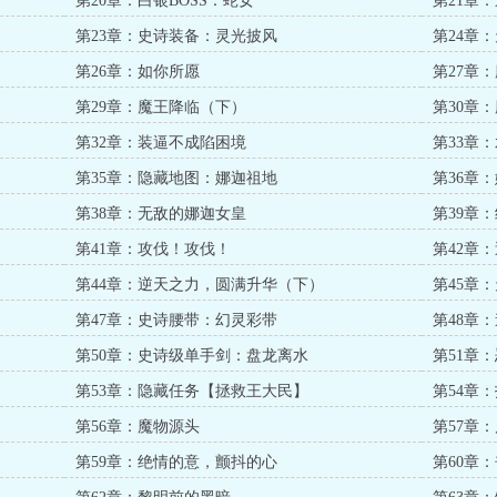
第20章：白银BOSS：蛇女
第21章
第23章：史诗装备：灵光披风
第24章
第26章：如你所愿
第27章
第29章：魔王降临（下）
第30章
第32章：装逼不成陷困境
第33章
第35章：隐藏地图：娜迦祖地
第36章
第38章：无敌的娜迦女皇
第39章
第41章：攻伐！攻伐！
第42章
第44章：逆天之力，圆满升华（下）
第45章
第47章：史诗腰带：幻灵彩带
第48章
第50章：史诗级单手剑：盘龙离水
第51章
第53章：隐藏任务【拯救王大民】
第54章
第56章：魔物源头
第57章
第59章：绝情的意，颤抖的心
第60章