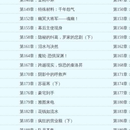
第146章：金刚不坏
第147
第149章：特殊材料：千年怨气
第150
第152章：幽冥大将军——魂幽！
第153
第155章：幕后主使现身
第156
）
第158章：隐秘的纠葛，罗家的悲剧（下）
第159
第161章：泪水与决然
第162
第164章：魔轮·恐惧深渊！
第165章：
第167章：跨越现实，惊恐的秦洛昇
第168
第170章：阴影中的呼救声
第171
第173章：苏莜苒（下）
第174
第176章：豪宅到手
第177章
第179章：雅图来电
第180
第182章：花钱如流水
第183
第185章：疯狂的营业额（下）
第186