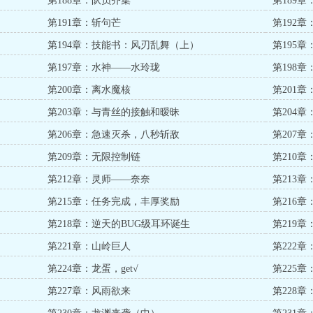
第188章：队员齐集
第189
第191章：斩句芒
第192
第194章：技能书：风刃乱舞（上）
第195
第197章：水神——水玲珑
第198
第200章：离水魔核
第201
第203章：与青丝的接触和暧昧
第204
第206章：急速灭杀，八秒斩敌
第207
第209章：无限控制链
第210
第212章：灵师——奈奈
第213
第215章：任务完成，丰厚奖励
第216
第218章：逆天的BUG级耳环诞生
第219
第221章：山岭巨人
第222
第224章：龙蛋，get√
第225
第227章：风雨欲来
第228