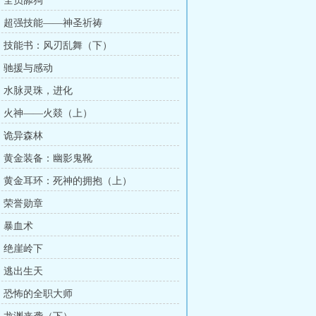
章：全员舔狗
章：超强技能——神圣祈祷
章：技能书：风刃乱舞（下）
章：驰援与感动
章：水脉灵珠，进化
章：火神——火燚（上）
章：诡异森林
章：黄金装备：幽影鬼靴
章：黄金耳环：死神的拥抱（上）
章：荣誉勋章
章：暴血术
章：绝崖岭下
章：逃出生天
章：恐怖的全职大师