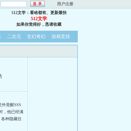
：
用户注册
512文学：看啥都有、更新最快
512文学
如果你觉得好，恳请收藏
来
二次元
玄幻奇幻
游戏竞技
结
外觉醒SSS
时，他已经满
，各种隐藏任