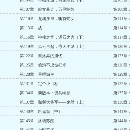
第104章：再临蛇窟，再见蛇女（中）
第105
第107章：蛇女暴走，万灵蛇阵
第108
第110章：龙魂显威，斩首蛇女
第111
第113章：战！
第114
第116章：神秘之音，源石之力（下）
第117
第119章：风云再起，惊天奖励（上）
第120
第122章：秦洛昇的担忧
第123
第125章：偷鸡不成蚀把米
第126章
第128章：星曜城主
第129
第131章：定个小目标
第132
第134章：新版本：佣兵崛起
第135
第137章：骷髅大将军——鬼骷（上）
第138
第140章：斩鬼骷（中）
第141
第143章：洛璃苏醒
第144章