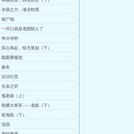
章：再临蛇窟，再见蛇女（下）
章：水脉之力，淹没蛇窟
章：镇尸地
章：一开口就是老阴阳人了
章：争分夺秒
章：风云再起，惊天奖励（下）
章：囡囡要睡觉
：扬名
章：论功行赏
章：生命之祈
章：鬼新娘（上）
章：骷髅大将军——鬼骷（下）
章：斩鬼骷（下）
：流氓