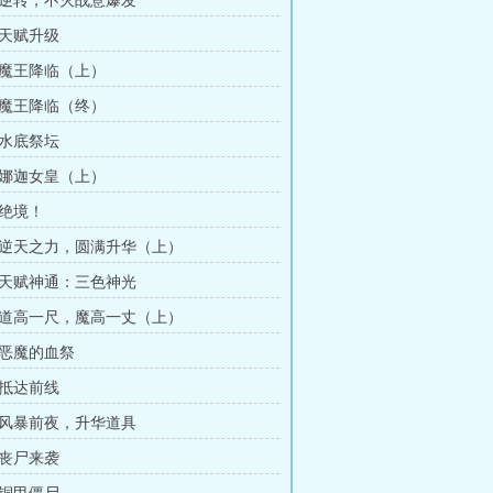
：逆转，不灭战意爆发
：天赋升级
：魔王降临（上）
：魔王降临（终）
：水底祭坛
：娜迦女皇（上）
：绝境！
：逆天之力，圆满升华（上）
：天赋神通：三色神光
：道高一尺，魔高一丈（上）
：恶魔的血祭
：抵达前线
：风暴前夜，升华道具
：丧尸来袭