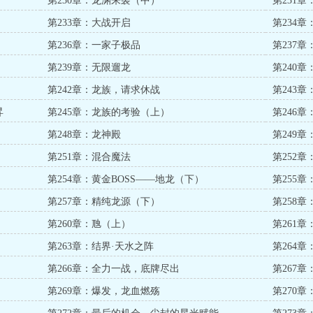
第230章：龙渊来袭（中）
第231
第233章：大战开启
第234
第236章：一家子极品
第237章
第239章：无限遛龙
第240章
第242章：龙族，请求休战
第243
昇
第245章：龙族的考验（上）
第246
第248章：龙神殿
第249
第251章：混合魔法
第252
第254章：黄金BOSS——地龙（下）
第255
第257章：精纯龙源（下）
第258
第260章：虺（上）
第261
第263章：结界·天水之阵
第264
第266章：全力一战，底牌尽出
第267
第269章：爆发，龙血燃殇
第270