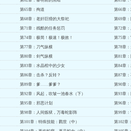
第62章：黎明前的黑暗
第63章
第65章：殉道
第66章
第68章：老奸巨猾的大祭祀
第69章
第71章：残酷的任务惩罚
第72章
第74章：极简！极速！极效！
第75章
第77章：刀气纵横
第78章
第80章：剑气纵横
第81章
第83章：水晶棺中的少女
第84章
第86章：击杀？反转？
第87章
第89章：爹……爹爹？
第90章
第92章：风起，吹皱一池春水（下）
第93章
第95章：邪恶计划
第96章
第98章：人间炼狱，万毒蛇影阵
第99章
第101章：特殊技能：戮世（中）
第102