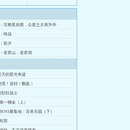
6章：完整星辰图，众星之主再升华
章：终战
章：前夕
7章：老君山，老君洞
逆天的星光奇迹
绝境！逆转！翻盘！
转职狂战士
：第一桶金（上）
：BOSS聚集地：百兽乐园（下）
：蛇窟