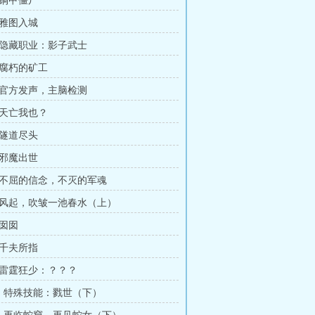
：铜甲僵尸
：雅图入城
：隐藏职业：影子武士
：腐朽的矿工
：官方发声，主脑检测
：天亡我也？
：隧道尽头
：邪魔出世
：不屈的信念，不灭的军魂
：风起，吹皱一池春水（上）
：囡囡
：千夫所指
：雷霆狂少：？？？
章：特殊技能：戮世（下）