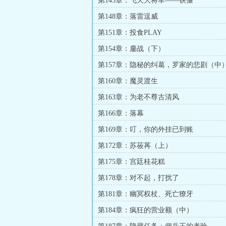
第145章：飞天大将军——铁僵
第148章：落雷逞威
第151章：投食PLAY
第154章：鏖战（下）
第157章：隐秘的纠葛，罗家的悲剧（中
第160章：魔灵渡生
第163章：为老不尊古清风
第166章：落幕
第169章：叮，你的外挂已到账
第172章：苏莜苒（上）
第175章：宫廷桂花糕
第178章：对不起，打扰了
第181章：幽冥权杖、死亡獠牙
第184章：疯狂的营业额（中）