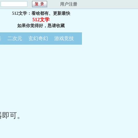
：
用户注册
512文学：看啥都有、更新最快
512文学
如果你觉得好，恳请收藏
来
二次元
玄幻奇幻
游戏竞技
器即可。