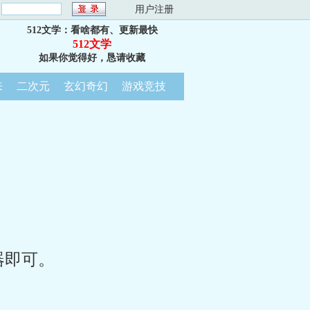
：
用户注册
512文学：看啥都有、更新最快
512文学
如果你觉得好，恳请收藏
来
二次元
玄幻奇幻
游戏竞技
器即可。