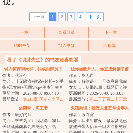
便。
上一页
1
2
3
4
下—页
上一章
查看目录
下一章
临时书架
加入书签
回顶部↑
看了《阴脉先生》的书友还喜欢看
误入惊悚聊天群，我成内部员工
让你当收尸人，你直接解刨了前
作者：弦泠兮
作者：夜无声
女友
简介：【无限流+微恐+轻松+金手
简介：解刨课上，尸体竟是我前
指+乙女向+无固定cp+副本】林音
女友……从那以后，我经历了许
希在女生宿舍里，被怪物杀死了
更新时间：2026-08-07 09:04:13
多匪夷所思的事情。只上不下，
更新时间：2026-08-06 20:33:17
九十九次。第...
最新章节：
第215章 曙光安全区21
直通水库的停运...
最新章节：
第二千五百二十三章
冲出去，阻挡追击者
借阴骨，阎王妻
鬼话杂谈：我做东北五常话事人
作者：最好的瓜
作者：纸判官
那些年
简介：爷爷为了让我活命，将我
简介：我出生前夜，母亲梦见已
丢到乱葬岗和九具绝美女尸合
故姥爷带人抬着一口大红棺材吹
葬。可却没想到，我被人开胸挖
更新时间：2026-08-06 21:57:42
吹打打进了家门。&lt;br/&gt;老话
更新时间：2026-08-06 10:46:00