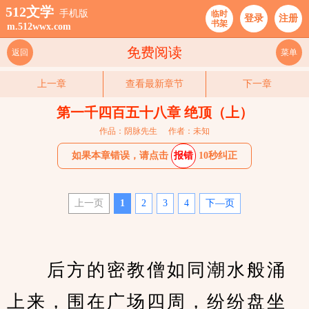
512文学
手机版
临时
登录
注册
书架
m.512wwx.com
免费阅读
返回
菜单
上一章
查看最新章节
下一章
第一千四百五十八章 绝顶（上）
作品：阴脉先生
作者：未知
如果本章错误，请点击
报错
10秒纠正
上一页
1
2
3
4
下—页
　　后方的密教僧如同潮水般涌
上来，围在广场四周，纷纷盘坐