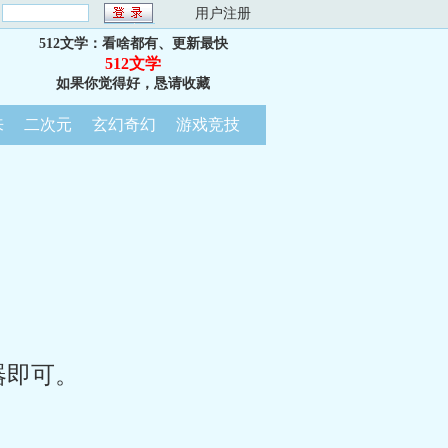
：
用户注册
512文学：看啥都有、更新最快
512文学
如果你觉得好，恳请收藏
来
二次元
玄幻奇幻
游戏竞技
器即可。