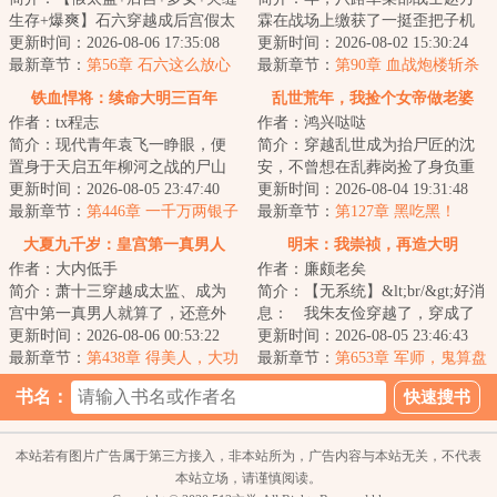
生存+爆爽】石六穿越成后宫假太
霖在战场上缴获了一挺歪把子机
监，本想一路猛推，结果开局遇
更新时间：2026-08-06 17:35:08
枪，这挺歪把子跟随赵万霖从晋
更新时间：2026-08-02 15:30:24
上邪修美妇太...
最新章节：
第56章 石六这么放心
西北到晋察冀让...
最新章节：
第90章 血战炮楼斩杀
我？
顽寇
铁血悍将：续命大明三百年
乱世荒年，我捡个女帝做老婆
作者：tx程志
作者：鸿兴哒哒
简介：现代青年袁飞一睁眼，便
简介：穿越乱世成为抬尸匠的沈
置身于天启五年柳河之战的尸山
安，不曾想在乱葬岗捡了身负重
血海。&lt;br/&gt;他身为溃兵，归
更新时间：2026-08-05 23:47:40
伤的女帝回家，他用现代知识，
更新时间：2026-08-04 19:31:48
明是死，投...
最新章节：
第446章 一千万两银子
一次次改变女帝...
最新章节：
第127章 黑吃黑！
的赔偿
大夏九千岁：皇宫第一真男人
明末：我崇祯，再造大明
作者：大内低手
作者：廉颇老矣
简介：萧十三穿越成太监、成为
简介：【无系统】&lt;br/&gt;好消
宫中第一真男人就算了，还意外
息： 我朱友俭穿越了，穿成了
获得泰迪的嗅觉和听觉，而且那
更新时间：2026-08-06 00:53:22
大明崇祯帝朱由检。&lt;br/&gt;坏
更新时间：2026-08-05 23:46:43
只泰迪还很……...
最新章节：
第438章 得美人，大功
消息：今...
最新章节：
第653章 军师，鬼算盘
告成！
书名：
本站若有图片广告属于第三方接入，非本站所为，广告内容与本站无关，不代表
本站立场，请谨慎阅读。