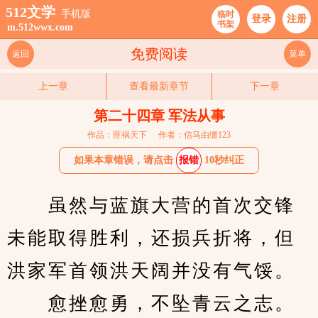
512文学
手机版
临时
登录
注册
书架
m.512wwx.com
免费阅读
返回
菜单
上一章
查看最新章节
下一章
第二十四章 军法从事
作品：匪祸天下
作者：信马由缰123
如果本章错误，请点击
报错
10秒纠正
　　虽然与蓝旗大营的首次交锋
未能取得胜利，还损兵折将，但
洪家军首领洪天阔并没有气馁。
　　愈挫愈勇，不坠青云之志。