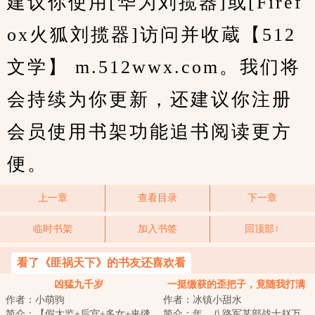
建议你使用[华为刘揽器]或[Firef
ox火狐刘揽器]访问并收蔵【512
文学】 m.512wwx.com。我们将
会持续为你更新，还建议你注册
会员使用书架功能追书阅读更方
便。
上一章
查看目录
下一章
临时书架
加入书签
回顶部↑
看了《匪祸天下》的书友还喜欢看
凶猛九千岁
一挺缴获的歪把子，竟随我打满
作者：小萌驹
作者：冰镇小甜水
全场
简介：【假太监+后宫+多女+夹缝
简介：年，八路军某部战士赵万