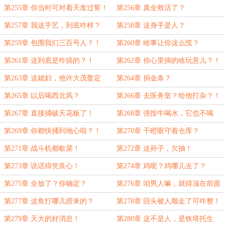
第255章 你当时可对着天发过誓！
第256章 真全救活了？
第257章 我这手艺，到底咋样？
第258章 这身手是人？
第259章 包围我们三百号人？！
第260章 啥事让你这么慌？
第261章 这到底是咋搞的？！
第262章 你心里揣的啥玩意儿？！
第263章 这媳妇，他许大茂娶定
第264章 捐金条？
了！
第265章 以后喝西北风？
第266章 去医务室？给他打杂？！
第267章 直接捅破天花板了！
第268章 强按牛喝水，它也不喝
啊！
第269章 你都快捅到地心啦？！
第270章 干瞪眼守着仓库？
第271章 战斗机都歇菜！
第272章 这孙子，欠抽！
第273章 说话得凭良心！
第274章 鸡呢？鸡哪儿去了？
第275章 全放了？你确定？
第276章 咱男人嘛，就得顶在前面
啊！
第277章 这鱼打哪儿捞来的？
第278章 回头被人顺走了可咋整！
第279章 天大的好消息！
第280章 这不是人，是铁塔托生