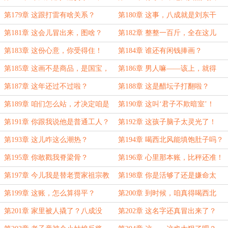
可！
了！
第179章 这跟打雷有啥关系？
第180章 这事，八成就是刘东干
的！
第181章 这会儿冒出来，图啥？
第182章 整整一百斤，全在这儿
啦！
第183章 这份心意，你受得住！
第184章 谁还有闲钱捧画？
第185章 这画不是商品，是国宝，
第186章 男人嘛——该上，就得
出国门都得审批！
上！
第187章 这年还过不过啦？
第188章 这是醋坛子打翻啦？
第189章 咱们怎么站，才决定咱是
第190章 这叫‘君子不欺暗室’！
什么人
第191章 你跟我说他是普通工人？
第192章 这孩子脑子太灵光了！
第193章 这儿咋这么潮热？
第194章 喝西北风能填饱肚子吗？
第195章 你敢戳我脊梁骨？
第196章 心里那本账，比秤还准！
第197章 今儿我是替老贾家祖宗教
第198章 你是活够了还是嫌命太
训你！
长？！
第199章 这账，怎么算得平？
第200章 到时候，咱真得喝西北
风！
第201章 家里被人撬了？八成没
第202章 这名字还真冒出来了？