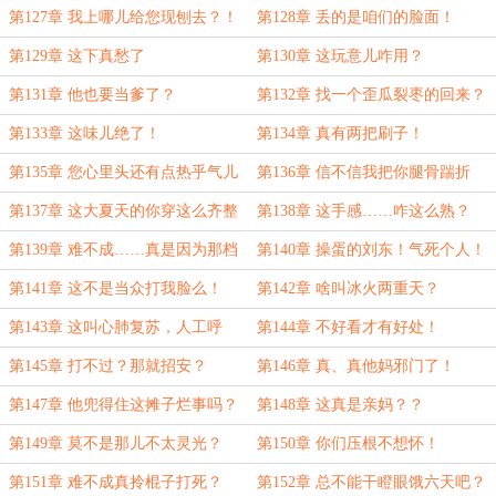
的！
第127章 我上哪儿给您现刨去？！
第128章 丢的是咱们的脸面！
第129章 这下真愁了
第130章 这玩意儿咋用？
第131章 他也要当爹了？
第132章 找一个歪瓜裂枣的回来？
第133章 这味儿绝了！
第134章 真有两把刷子！
第135章 您心里头还有点热乎气儿
第136章 信不信我把你腿骨踹折
没？
了？
第137章 这大夏天的你穿这么齐整
第138章 这手感……咋这么熟？
干什么?
第139章 难不成……真是因为那档
第140章 操蛋的刘东！气死个人！
子事儿？
第141章 这不是当众打我脸么！
第142章 啥叫冰火两重天？
第143章 这叫心肺复苏，人工呼
第144章 不好看才有好处！
吸！
第145章 打不过？那就招安？
第146章 真、真他妈邪门了！
第147章 他兜得住这摊子烂事吗？
第148章 这真是亲妈？？
第149章 莫不是那儿不太灵光？
第150章 你们压根不想怀！
第151章 难不成真拎棍子打死？
第152章 总不能干瞪眼饿六天吧？