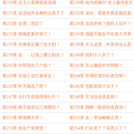
子？
子眼还密！
第229章 这王八蛋脚底抹油溜
第230章 他为啥被叫‘史上最强老丈
了？！
人’？
第231章 这话他耳朵都听出茧子了
第232章 这次，娄振华算是栽到底
了
第233章 这酒，我定了
第234章 这说的啥？能听人话不？
第235章 再喝真要炸肺了！
第236章 我能不能反手给老大哥来
一手？
第237章 你俩肯定藏了啥大招！
第238章 今儿这票，咋卖得这么邪
乎？
第239章 这……让我上哪儿刨去？
第240章 回到十八岁了？
第241章 你帮我生几个娃？
第242章 怎么像是针对我呢？
第243章 全国工业红旗单位！
第244章 所谓的酒后吐真言呐！
第245章 昨天喝高了吧？
第246章 也配坐那个位子？
第247章 自行车借我用用行不？
第248章 又没说你真是狗！
第249章 能不能讲点江湖规矩？
第250章 我瞅一眼就知道真假！
第251章 禁地啊大哥！
第252章 走，带你瞅瞅正房！
第253章 抓这个冒牌货！
第254章 打起来了？还死人了？