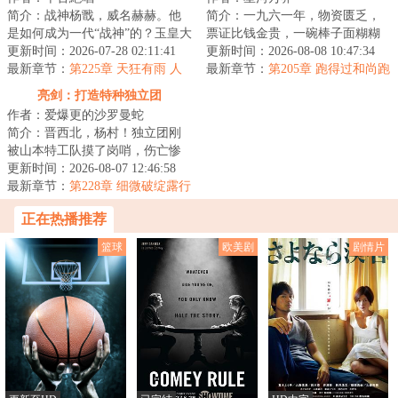
简介：战神杨戬，威名赫赫。他
简介：一九六一年，物资匮乏，
是如何成为一代“战神”的？玉皇大
票证比钱金贵，一碗棒子面糊糊
帝：杨戬，虽然你是我小舅子，
更新时间：2026-07-28 02:11:41
就能吊住一条命。&lt;br/&gt;李阳
更新时间：2026-08-08 10:47:34
但是，你也...
最新章节：
第225章 天狂有雨 人
重生回到京...
最新章节：
第205章 跑得过和尚跑
狂有祸
不过庙
亮剑：打造特种独立团
作者：爱爆更的沙罗曼蛇
简介：晋西北，杨村！独立团刚
被山本特工队摸了岗哨，伤亡惨
重，全团憋屈到了极点！
更新时间：2026-08-07 12:46:58
&lt;br/&gt;前世顶级...
最新章节：
第228章 细微破绽露行
藏
正在热播推荐
篮球
欧美剧
剧情片