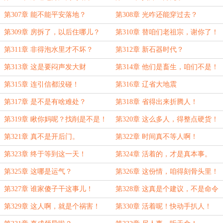
第307章 能不能平安落地？
第308章 光咋还能穿过去？
第309章 房拆了，以后住哪儿？
第310章 替咱们老祖宗，谢你了！
第311章 非得泡水里才不坏？
第312章 新石器时代？
第313章 这是要闷声发大财
第314章 他们是畜生，咱们不是！
第315章 连引信都没碰！
第316章 辽省大地震
第317章 是不是有啥难处？
第318章 省得出来折腾人！
第319章 瞅你妈呢？找削是不是！
第320章 这么多人，得整点硬货！
第321章 真不是开后门。
第322章 时间真不等人啊！
第323章 终于等到这一天！
第324章 活着的，才是真本事。
第325章 这哪是运气？
第326章 这份情，咱得刻骨头里！
第327章 谁家傻子干这事儿！
第328章 这真是个建议，不是命令
第329章 这人啊，就是个祸害！
第330章 活着呢！快动手扒人！