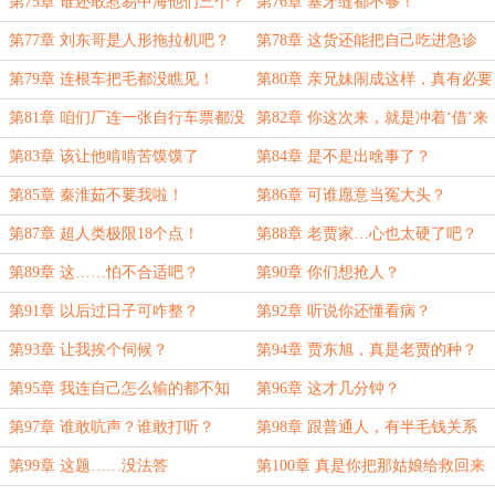
第75章 谁还敢惹易中海他们三个？
第76章 塞牙缝都不够！
第77章 刘东哥是人形拖拉机吧？
第78章 这货还能把自己吃进急诊
室？
第79章 连根车把毛都没瞧见！
第80章 亲兄妹闹成这样，真有必要
吗？
第81章 咱们厂连一张自行车票都没
第82章 你这次来，就是冲着‘借’来
分到！
的？
第83章 该让他啃啃苦馍馍了
第84章 是不是出啥事了？
第85章 秦淮茹不要我啦！
第86章 可谁愿意当冤大头？
第87章 超人类极限18个点！
第88章 老贾家…心也太硬了吧？
第89章 这……怕不合适吧？
第90章 你们想抢人？
第91章 以后过日子可咋整？
第92章 听说你还懂看病？
第93章 让我挨个伺候？
第94章 贾东旭，真是老贾的种？
第95章 我连自己怎么输的都不知
第96章 这才几分钟？
道！
第97章 谁敢吭声？谁敢打听？
第98章 跟普通人，有半毛钱关系
吗？
第99章 这题……没法答
第100章 真是你把那姑娘给救回来