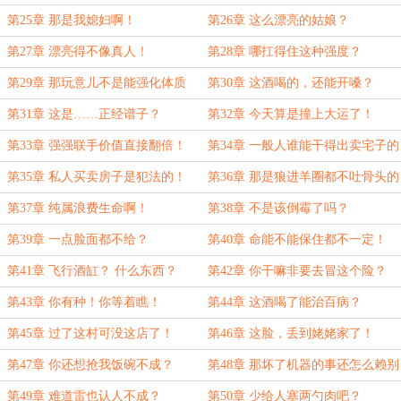
第25章 那是我媳妇啊！
第26章 这么漂亮的姑娘？
第27章 漂亮得不像真人！
第28章 哪扛得住这种强度？
第29章 那玩意儿不是能强化体质
第30章 这酒喝的，还能开嗓？
吗？
第31章 这是……正经谱子？
第32章 今天算是撞上大运了！
第33章 强强联手价值直接翻倍！
第34章 一般人谁能干得出卖宅子的
事？
第35章 私人买卖房子是犯法的！
第36章 那是狼进羊圈都不吐骨头的
主儿！
第37章 纯属浪费生命啊！
第38章 不是该倒霉了吗？
第39章 一点脸面都不给？
第40章 命能不能保住都不一定！
第41章 飞行酒缸？ 什么东西？
第42章 你干嘛非要去冒这个险？
第43章 你有种！你等着瞧！
第44章 这酒喝了能治百病？
第45章 过了这村可没这店了！
第46章 这脸，丢到姥姥家了！
第47章 你还想抢我饭碗不成？
第48章 那坏了机器的事还怎么赖别
人？
第49章 难道雷也认人不成？
第50章 少给人塞两勺肉吧？