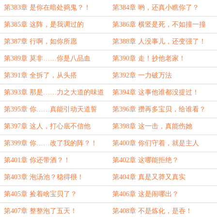
人！
第383章 是你在暗处捣鬼？！
第384章 哟，还真小瞧你了？
第385章 这阵，是我调过的
第386章 横竖是死，不如撞一撞
第387章 行啊，如你所愿
第388章 人没事儿，还变强了！
第389章 莫非……你是八品血
第390章 走！抄他老家！
脉？！
第391章 全拆了，从头搭
第392章 一力破万法
第393章 那是……力之大道的味道
第394章 这事他谁都没提过！
第395章 你……真能引动天道誓
第396章 攒再多宝贝，给谁看？
言？
第397章 这人，打心底不信他
第398章 这一击，真能伤她
第399章 你……改了我的阵？！
第400章 你们守着，就是主人
第401章 你还带酒？！
第402章 这哪能拒绝？
第403章 泡汤池？稳得很！
第404章 真是又莽又真实
第405章 捡着啥宝贝了？
第406章 这是闹哪出？
第407章 整整泡了五天！
第408章 不是炼化，是吞！