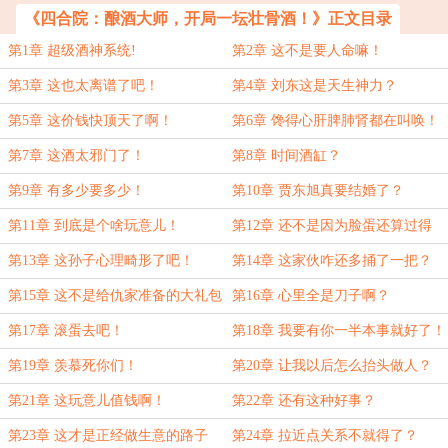
《四合院：酿酒大师，开局一坛壮骨酒！》正文目录
第1章 超级酒神系统!
第2章 这不是要人命嘛！
第3章 这也太离谱了吧！
第4章 刘东这是天生神力？
第5章 这价钱快顶天了啊！
第6章 馋得心肝脾肺肾都在叫唤！
第7章 这酒太邪门了！
第8章 时间酒缸？
第9章 有多少要多少！
第10章 贾东旭真要结婚了？
第11章 到底是个啥玩意儿！
第12章 还不是因为脸蛋还算过得
去？
第13章 这孙子心理畸形了吧！
第14章 这家伙咋还多捅了一把？
第15章 这不是给仇家准备的大礼包
第16章 心里全是刀子啊？
嘛？
第17章 滚蛋去吧！
第18章 我要有你一半本事就好了！
第19章 羡慕死你们！
第20章 让我以后怎么抬头做人？
第21章 这玩意儿值钱啊！
第22章 还有这种好事？
第23章 这才是正经做生意的路子
第24章 拉近点关系不就得了？