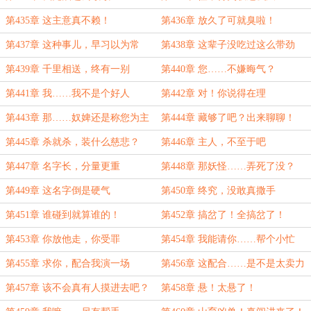
第435章 这主意真不赖！
第436章 放久了可就臭啦！
第437章 这种事儿，早习以为常
第438章 这辈子没吃过这么带劲
的！
第439章 千里相送，终有一别
第440章 您……不嫌晦气？
第441章 我……我不是个好人
第442章 对！你说得在理
第443章 那……奴婢还是称您为主
第444章 藏够了吧？出来聊聊！
人
第445章 杀就杀，装什么慈悲？
第446章 主人，不至于吧
第447章 名字长，分量更重
第448章 那妖怪……弄死了没？
第449章 这名字倒是硬气
第450章 终究，没敢真撒手
第451章 谁碰到就算谁的！
第452章 搞岔了！全搞岔了！
第453章 你放他走，你受罪
第454章 我能请你……帮个小忙
吗？
第455章 求你，配合我演一场
第456章 这配合……是不是太卖力
了点？
第457章 该不会真有人摸进去吧？
第458章 悬！太悬了！