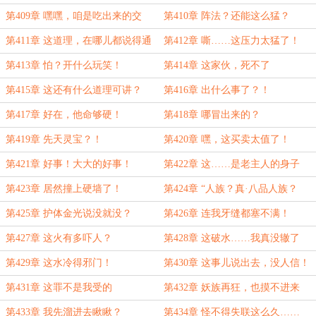
第409章 嘿嘿，咱是吃出来的交
第410章 阵法？还能这么猛？
情！
第411章 这道理，在哪儿都说得通
第412章 嘶……这压力太猛了！
第413章 怕？开什么玩笑！
第414章 这家伙，死不了
第415章 这还有什么道理可讲？
第416章 出什么事了？！
第417章 好在，他命够硬！
第418章 哪冒出来的？
第419章 先天灵宝？！
第420章 嘿，这买卖太值了！
第421章 好事！大大的好事！
第422章 这……是老主人的身子
第423章 居然撞上硬墙了！
第424章 “人族？真·八品人族？
第425章 护体金光说没就没？
第426章 连我牙缝都塞不满！
第427章 这火有多吓人？
第428章 这破水……我真没辙了
第429章 这水冷得邪门！
第430章 这事儿说出去，没人信！
第431章 这罪不是我受的
第432章 妖族再狂，也摸不进来
第433章 我先溜进去瞅瞅？
第434章 怪不得失联这么久……