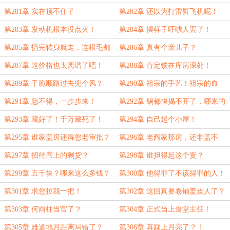
的！
第281章 实在顶不住了
第282章 还以为打雷劈飞机呢！
第283章 发动机根本没点火！
第284章 摆样子吓唬人罢了！
第285章 扔完转身就走，连根毛都
第286章 真有个亲儿子？
没留下？
第287章 这价格也太离谱了吧！
第288章 肯定锁在库房深处！
第289章 干脆顺路过去兜个风？
第290章 祖宗的手艺！祖宗的血
脉！
第291章 急不得，一步步来！
第292章 锅都快揭不开了，哪来的
金子？
第293章 藏好了！千万藏死了！
第294章 自己起个小屋！
第295章 谁家盖房还得您老审批？
第296章 老阎家那房，还非盖不
可？
第297章 招待席上的剩货？
第298章 谁担得起这个责？
第299章 五千块？哪来这么多钱？
第300章 他得罪了不该得罪的人！
第301章 求您拉我一把！
第302章 这回真要卷铺盖走人了？
第303章 何雨柱当官了？
第304章 正式当上食堂主任！
第305章 难道地月距离写错了？
第306章 真踩上月亮了？！