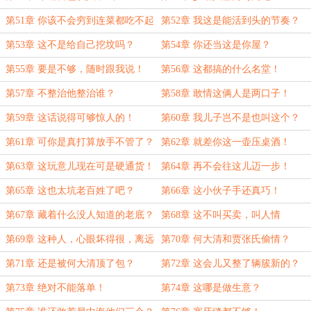
第51章 你该不会穷到连菜都吃不起
第52章 我这是能活到头的节奏？
了吧？
第53章 这不是给自己挖坟吗？
第54章 你还当这是你屋？
第55章 要是不够，随时跟我说！
第56章 这都搞的什么名堂！
第57章 不整治他整治谁？
第58章 敢情这俩人是两口子！
第59章 这话说得可够惊人的！
第60章 我儿子岂不是也叫这个？
第61章 可你是真打算放手不管了？
第62章 就差你这一壶压桌酒！
第63章 这玩意儿现在可是硬通货！
第64章 再不会往这儿迈一步！
第65章 这也太坑老百姓了吧？
第66章 这小伙子手还真巧！
第67章 藏着什么没人知道的老底？
第68章 这不叫买卖，叫人情
第69章 这种人，心眼坏得很，离远
第70章 何大清和贾张氏偷情？
点！
第71章 还是被何大清顶了包？
第72章 这会儿又整了辆簇新的？
第73章 绝对不能落单！
第74章 这哪是做生意？