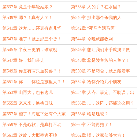
第537章 竟是个年轻姑娘？
第538章 人的手？在水里？
第539章 嗯？！真有人？！
第540章 抓出那个杀我的人…
第541章 这梦……还真有点儿怪
第542章 “死马当活马医”
第543章 准了！就是那三个货！
第544章 今晚就能收网
第545章 半夜三更的，谁敢刨
第546章 想让我们束手就擒？做
坟？！
梦！
第547章 好，我们带走
第548章 您是陵鱼族的人鱼？！
第549章 你竟有两只血契兽？！
第550章 不是巧合，就是藏着事
第551章 你……你也是族里人？！
第552章 给你介绍几个朋友
第553章 山再大，也有边儿
第554章 人齐、事定、不耽误，出
发！
第555章 来来来，换换口味！
第556章 ……这阵，还能这么用？
第557章 糟了！海底下还有个大家
第558章 啥是虺蛟？
伙！
第559章 不是心软，是真打不动
第560章 不能再拖了！
第561章 这蛟，大概率逃不掉
第562章 嘿，这家伙够大方！