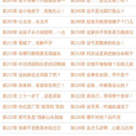
跑！
第203章 老子竟被个小姑娘反将一
第204章 这……这也太狠了吧？
军？！
第205章 这小兔崽子，真敢扎心！
第206章 这不是当面打脸么？
第207章 心太深，水太浑
第208章 想靠天赋酒涨脑子？门儿
都没有！
第209章 这孩子从小就聪明，一点
第210章 这家伙手里拎着几瓶啥玩
不夸张！
意儿？
第211章 看破了，也解不开
第212章 这可是翻身的机会！
第213章 你哪只眼睛看见我磕头
第214章 刘东这是真把她当命根子
了？
在疼啊！
第215章 咋活得跟刚出窑的旧陶俑
第216章 论懂不懂炼钢？压根儿就
似的？
是个门外汉
第217章 这姑娘也太亮眼了吧？
第218章 这事在全国，早不是个
例，是常态！
第219章 按条例，直接宣告死亡！
第220章 这脸，咋瞅着这么熟？
第221章 三十一岁了，还是原装
第222章 真动刀，胃得整个拿掉！
货？
第223章 你也是厂里‘领导组’里的
第224章 这关系，咋越处越淡了
人了！
呢？
第225章 那可真是“我家山头我做
第226章 哪不对劲？说不清
主”！
第227章 谁家不是数着米粒过日
第228章 这才几岁啊，心眼儿比筛