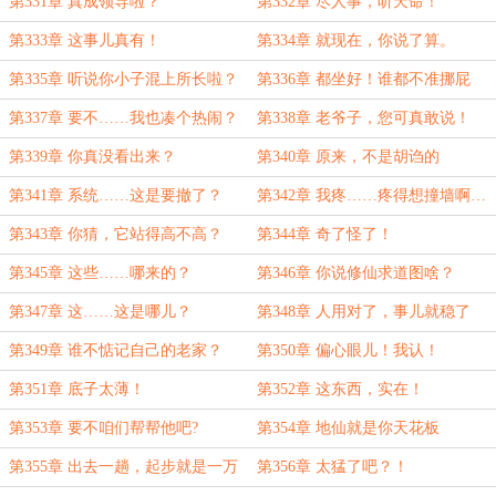
第331章 真成领导啦？
第332章 尽人事，听天命！
第333章 这事儿真有！
第334章 就现在，你说了算。
第335章 听说你小子混上所长啦？
第336章 都坐好！谁都不准挪屁
股！
第337章 要不……我也凑个热闹？
第338章 老爷子，您可真敢说！
第339章 你真没看出来？
第340章 原来，不是胡诌的
第341章 系统……这是要撤了？
第342章 我疼……疼得想撞墙啊…
第343章 你猜，它站得高不高？
第344章 奇了怪了！
第345章 这些……哪来的？
第346章 你说修仙求道图啥？
第347章 这……这是哪儿？
第348章 人用对了，事儿就稳了
第349章 谁不惦记自己的老家？
第350章 偏心眼儿！我认！
第351章 底子太薄！
第352章 这东西，实在！
第353章 要不咱们帮帮他吧?
第354章 地仙就是你天花板
第355章 出去一趟，起步就是一万
第356章 太猛了吧？！