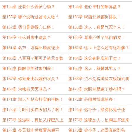
第153章 还装什么菩萨心肠？
第154章 他心里打的啥算盘？
第155章 哪个没听过这号人物？
第156章 喝西北风都得排队！
第157章 我们是馋得心口疼！
第158章 这人，真是气死个人！
第159章 什么叫雪中送炭？
第160章 看我不扒了他们的皮！
第161章 名声，塌得比墙皮还快
第162章 这世上怎么还有这种爹？
第163章 八百两？那可是笔天文数
第164章 这分身到底能干啥？
字！
第165章 阎解成的对象到啦！
第166章 这人，就是她男人？
第167章 你对象比我媳妇水灵？
第168章 怕不是得跪搓衣板跪到明
年开春！
第169章 为啥能天天满员？
第170章 您眼神是蒙了纱布吗？
第171章 那人可是实打实的神医！
第172章 必须照我说的办！
第173章 可咱们实在没招儿了啊！
第174章 这小子，溜得比兔子还
快！
第175章 这滋味，真是又拧巴又上
第176章 这哪是人，是阎王爷派来
头啊！
的催命符！
第177章 今天我非捶扁贾东旭不
第178章 你小子，这回真熬到头