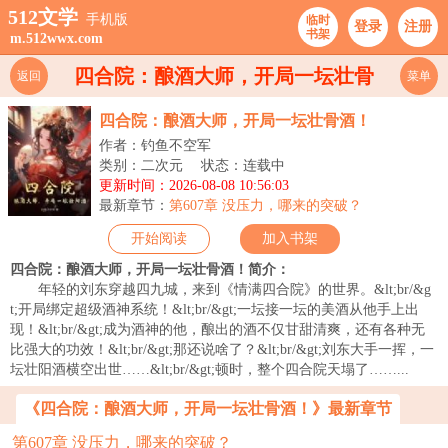
512文学
手机版
临时
登录
注册
书架
m.512wwx.com
四合院：酿酒大师，开局一坛壮骨
返回
菜单
酒！
四合院：酿酒大师，开局一坛壮骨酒！
作者：钓鱼不空军
类别：二次元
状态：连载中
更新时间：2026-08-08 10:56:03
最新章节：
第607章 没压力，哪来的突破？
开始阅读
加入书架
四合院：酿酒大师，开局一坛壮骨酒！简介：
年轻的刘东穿越四九城，来到《情满四合院》的世界。&lt;br/&g
t;开局绑定超级酒神系统！&lt;br/&gt;一坛接一坛的美酒从他手上出
现！&lt;br/&gt;成为酒神的他，酿出的酒不仅甘甜清爽，还有各种无
比强大的功效！&lt;br/&gt;那还说啥了？&lt;br/&gt;刘东大手一挥，一
坛壮阳酒横空出世……&lt;br/&gt;顿时，整个四合院天塌了……...
《四合院：酿酒大师，开局一坛壮骨酒！》最新章节
第607章 没压力，哪来的突破？