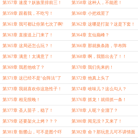
年？！
第357章 速度？妖族里排前三！
第358章 这种人，不能惹！
第359章 跟着我，不吃亏！
第360章 小把戏罢了
第361章 我可都让你第七次了啊!
第362章 这哪是打架？这是下套！
第363章 直接送上门来了！
第364章 玄仙巅峰？
第365章 这局还怎么玩？！
第366章 那就换条路，学布阵
第367章 满意！太满意了！
第368章 啊，我豁出去了！！
第369章 我惹他啥了？
第370章 我们先来的！
第371章 这已经不是“会阵法”了
第372章 他真上头了
第373章 我就喜欢你这急性子！
第374章 啥味儿？这么勾人？
第375章 相见恨晚！
第376章 抓龙！就得抓一条！
第377章 圣人苗子，稳了！
第378章 人呢？全溜了？
第379章 还要架火上烤？？？
第380章 闻见没？又来了！
第381章 骷髅山，可不是图个吓
第382章 命？那玩意儿可不讲情面