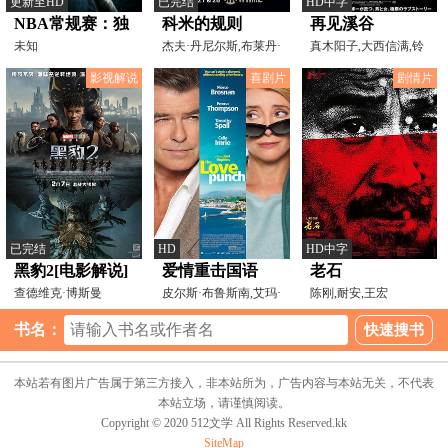
更新至HD
已完结
HD中字
NBA常规赛：独
科米的规则
再见溪谷
行侠VS公牛
未知
杰夫·丹尼尔斯,布莱丹·
真木阳子,大西信满,铃
格里森,霍利·亨特
木杏,大森南朋,井浦新
20260111
影视解说
喜剧片
剧情片
已完结
HD
HD中字
黑豹2[电影解说]
爱情重击国语
老石
查德维克·博斯曼
皮尔斯·布鲁斯南,艾玛·
陈刚,耐安,王宏
汤普森,蒂莫西·斯
伟,Zhang,Zebin,Luo,Xueamp
书名：
本站若有图片广告属于第三方接入，非本站所为，广告内容与本站无关，不代表
本站立场，请谨慎阅读。
Copyright © 2020 512文学 All Rights Reserved.kk
SiteMap