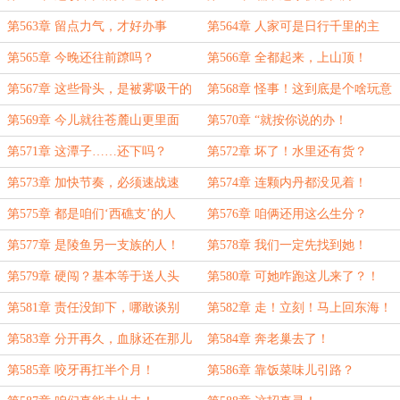
第563章 留点力气，才好办事
第564章 人家可是日行千里的主
儿！
第565章 今晚还往前蹽吗？
第566章 全都起来，上山顶！
第567章 这些骨头，是被雾吸干的
第568章 怪事！这到底是个啥玩意
儿？
第569章 今儿就往苍麓山更里面
第570章 “就按你说的办！
走！
第571章 这潭子……还下吗？
第572章 坏了！水里还有货？
第573章 加快节奏，必须速战速
第574章 连颗内丹都没见着！
决！
第575章 都是咱们‘西礁支’的人
第576章 咱俩还用这么生分？
第577章 是陵鱼另一支族的人！
第578章 我们一定先找到她！
第579章 硬闯？基本等于送人头
第580章 可她咋跑这儿来了？！
第581章 责任没卸下，哪敢谈别
第582章 走！立刻！马上回东海！
的？
第583章 分开再久，血脉还在那儿
第584章 奔老巢去了！
第585章 咬牙再扛半个月！
第586章 靠饭菜味儿引路？