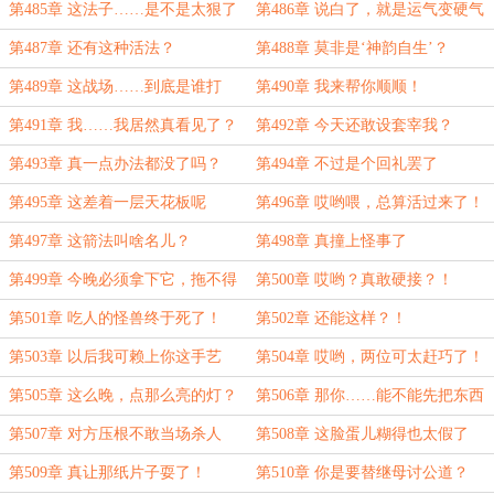
第485章 这法子……是不是太狠了
第486章 说白了，就是运气变硬气
点？
了
第487章 还有这种活法？
第488章 莫非是‘神韵自生’？
第489章 这战场……到底是谁打
第490章 我来帮你顺顺！
的？
第491章 我……我居然真看见了？
第492章 今天还敢设套宰我？
第493章 真一点办法都没了吗？
第494章 不过是个回礼罢了
第495章 这差着一层天花板呢
第496章 哎哟喂，总算活过来了！
第497章 这箭法叫啥名儿？
第498章 真撞上怪事了
第499章 今晚必须拿下它，拖不得
第500章 哎哟？真敢硬接？！
第501章 吃人的怪兽终于死了！
第502章 还能这样？！
第503章 以后我可赖上你这手艺
第504章 哎哟，两位可太赶巧了！
啦！
第505章 这么晚，点那么亮的灯？
第506章 那你……能不能先把东西
给我们？
第507章 对方压根不敢当场杀人
第508章 这脸蛋儿糊得也太假了
吧？
第509章 真让那纸片子耍了！
第510章 你是要替继母讨公道？