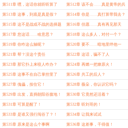
第511章 嘿，这话你就听听算了
第512章 该不会……真是黄帝的兵
吧？
第513章 这事，到底是真是假？
第514章 你是……真打算带我去？
第515章 这不是战或不战的选择题
第516章 但愿……真有再见那天
第517章 您这话……啥意思？
第518章 这么多人，对付一个？
第519章 你咋这么轴呢？
第520章 要不……暗地里绊他一
脚？
第521章 帮？没这个责任
第522章 这话，骗不了人
第523章 那它扑上来咬人咋办？
第524章 再燃一把燎原火！
第525章 这事不在自己掌控里了
第526章 共工的后人？
第527章 傀儡，按住它！
第528章 薇朵，你认识它吗？
第529章 出发，直捣朝阳谷腹地！
第530章 它竟然还活着？
第531章 可算是醒了！
第532章 听刘哥的！
第533章 是谁又强行闯谷了？！
第534章 让我来试试
第535章 原来是这么个事啊
第536章 这差事，干得值！