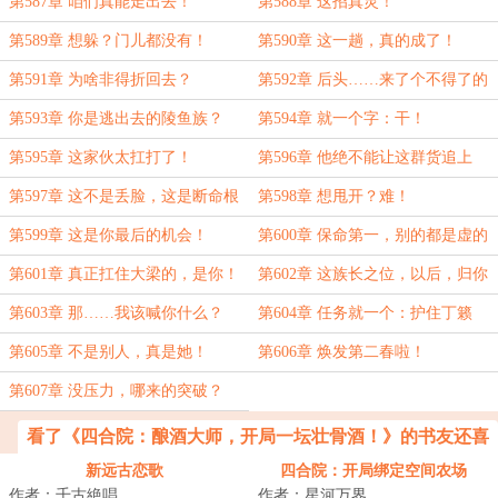
第587章 咱们真能走出去！
第588章 这招真灵！
第589章 想躲？门儿都没有！
第590章 这一趟，真的成了！
第591章 为啥非得折回去？
第592章 后头……来了个不得了的
玩意儿！
第593章 你是逃出去的陵鱼族？
第594章 就一个字：干！
第595章 这家伙太扛打了！
第596章 他绝不能让这群货追上
去！
第597章 这不是丢脸，这是断命根
第598章 想甩开？难！
子！
第599章 这是你最后的机会！
第600章 保命第一，别的都是虚的
第601章 真正扛住大梁的，是你！
第602章 这族长之位，以后，归你
第603章 那……我该喊你什么？
第604章 任务就一个：护住丁籁
第605章 不是别人，真是她！
第606章 焕发第二春啦！
第607章 没压力，哪来的突破？
看了《四合院：酿酒大师，开局一坛壮骨酒！》的书友还喜
欢看
新远古恋歌
四合院：开局绑定空间农场
作者：千古絶唱
作者：星河万界