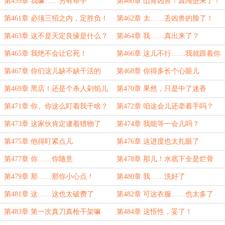
第459章 我嘛……另有帮手
第460章 山育凶兽！真闯进来了！
第461章 必须三招之内，定胜负！
第462章 太……丢凶兽的脸了！
第463章 这不是天定良缘是什么？
第464章 我……真出来了？
第465章 我绝不会让它死！
第466章 这儿不行……我就跟着你
第467章 你们这儿缺不缺干活的
第468章 你得多长个心眼儿
人？
第469章 黑店！还是个杀人剁馅儿
第470章 果然，只是中了迷香
的黑店！
第471章 你、你这么盯着我干啥？
第472章 咱这会儿还牵着手吗？
第473章 这家伙肯定逮着猎物了
第474章 我能等一会儿吗？
第475章 他得盯紧点儿
第476章 这进度也太扎眼了
第477章 你……你随意
第478章 那儿！水底下全是烂骨
头！
第479章 那……那你小心点！
第480章 我……洗好了
第481章 这……这也太破费了
第482章 可这衣服……也太多了
吧？
第483章 第一次真刀真枪干架嘛
第484章 这悟性，妥了！