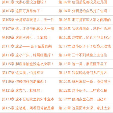
了？
第101章 大家心里没这根弦！
第102章 建国后见都没见过几回
啊！
第103章 这回可真靠你了！
第104章 分明是给自己打广告啊！
第105章 全是家常玩意儿，没一件
第106章 那可是官宦人家才配用的
值钱的
硬货！
第107章 这，才是他配这么大一坛
第108章 我这条老命，就托付给您
的根本目的
了！
第109章 这两次外汇，全靠您！
第110章 这技能，简直为他量身定
做！
第111章 这是—— 会下金蛋的鹅
第112章 这小伙子干了啥惊天动地
啊！
的事？！
第113章 这小丫头，纯属瞎指挥！
第114章 三十不到就坐上主任位
子？
第115章 脚底抹油也没这么快啊！
第116章 这一局，彻底砸手里了
第117章 这买卖，怕是有雷
第118章 我就说这哥们儿不是凡
人！
第119章 假模假样的老东西！
第120章 挑对象就一条：脸蛋够不
够俊！
第121章 这志气，杠杠的！
第122章 这小伙子……咋这么精
神？
第123章 这不是咱院里的宋小宝本
第124章 他动点歪心思，自己咋
宝嘛？
防？
第125章 这笔账，闭着眼算都是赚
第126章 这里面水太深，牵扯太多