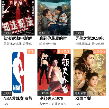
已完结
更新HD
已完结
知法犯法[电影解
直到你最后的时
无价之宝2023[电
说]
吴彦祖,曾志伟,关秀媚,
刻
玛娃·伊娃·德
影解说]
张译,潘斌龙,周依然,程
黄树棠,吴志雄,林雪,
荣,Kiki·Narendra,Arbani·
曦,袁晓旭,黄婧仪,郝
篮球
日本伦理
古装仙侠
已完结
HD中字
更新全集
NBA常规赛 灰熊
夕顔夫人1976
双面丫鬟
VS火箭20260413
未知
谷ナオミ,宮井えりな,
未知
鶴岡修