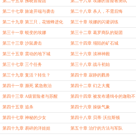
第二十五章 拂晓冒险团
第二十六章 埃娜的冒险者测试
第二十七章 旅途开端与袭击
第二十八章 杀人，不需后悔
第二十九章 第三只，花雏蜂进化
第三十章 埃娜的闪避训练
第三十一章 蜕变的埃娜
第三十二章 葛罗商队的疑团
第三十三章 沙鼠袭击
第三十四章 塌陷的矿石城
第三十五章 震动的地下城
第三十六章 渎神神殿
第三十七章 三个任务
第三十八章 战斗初始
第三十九章 复活？转生？
第四十章 寂静的戮兽
第四十一章 濒死 紧急救治
第四十二章 幻之大魔
第四十三章 A级冒险者与苏醒
第四十四章 被发布通缉令的迦勒不
做人了
第四十五章 追杀
第四十六章 操纵气象
第四十七章 神秘的少女
第四十八章 贝蒂·沃拉斯顿
第四十九章 易碎的洋娃娃
第五十章 治疗的方法与军队