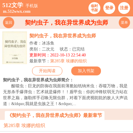
512文学
手机版
临时
登录
注册
书架
m.512wwx.com
契约虫子，我在异世界成为虫师
返回
菜单
契约虫子，我在异世界成为虫师
作者：冰冻鱼
类别：二次元
状态：已完结
更新时间：2022-10-13 22:54:40
最新章节：
第285章 埃娜的组织
开始阅读
加入书架
契约虫子，我在异世界成为虫师简介：
酸噬虫：巨龙的防御在我面前薄脆如纸纳米虫：吞噬万物，我是
无形杀手爆弹虫：艺术就是爆炸！！盾甲虫：你的冲锋软弱无力站在
世界之巅，迦勒挥手召唤无限虫群，对着下面虎视眈眈的敌人大声说
道：&ldquo;我就是虫族之王！&rdquo;...
《契约虫子，我在异世界成为虫师》最新章节
第285章 埃娜的组织