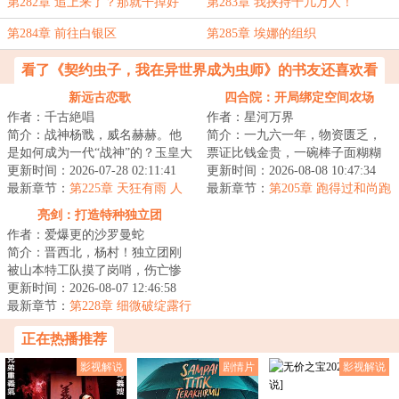
场！
吗？
第282章 追上来了？那就干掉好
第283章 我挟持十几万人！
了！
第284章 前往白银区
第285章 埃娜的组织
看了《契约虫子，我在异世界成为虫师》的书友还喜欢看
新远古恋歌
四合院：开局绑定空间农场
作者：千古絶唱
作者：星河万界
简介：战神杨戬，威名赫赫。他
简介：一九六一年，物资匮乏，
是如何成为一代“战神”的？玉皇大
票证比钱金贵，一碗棒子面糊糊
帝：杨戬，虽然你是我小舅子，
更新时间：2026-07-28 02:11:41
就能吊住一条命。&lt;br/&gt;李阳
更新时间：2026-08-08 10:47:34
但是，你也...
最新章节：
第225章 天狂有雨 人
重生回到京...
最新章节：
第205章 跑得过和尚跑
狂有祸
不过庙
亮剑：打造特种独立团
作者：爱爆更的沙罗曼蛇
简介：晋西北，杨村！独立团刚
被山本特工队摸了岗哨，伤亡惨
重，全团憋屈到了极点！
更新时间：2026-08-07 12:46:58
&lt;br/&gt;前世顶级...
最新章节：
第228章 细微破绽露行
藏
正在热播推荐
影视解说
剧情片
影视解说